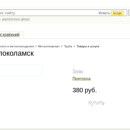
Искать
везде
р,
деревянные двери
ОГ КОМПАНИЙ
талл и металлоизделия
/
Металлопрокат
/
Труба
/
Товары и услуги
олоколамск
Труба
Пригород
380 руб.
Купить