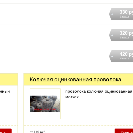
330 р
Купить
320 р
Купить
420 р
Купить
Колючая оцинкованная проволока
анный
проволока колючая оцинкованная
мотках
ить
от 140 руб
Купить