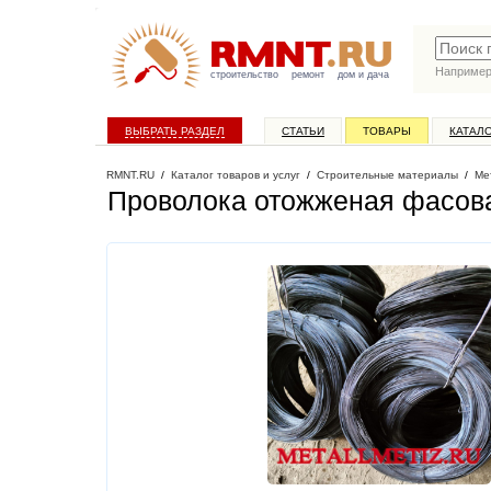
Наприме
строительство
ремонт
дом и дача
ВЫБРАТЬ РАЗДЕЛ
СТАТЬИ
ТОВАРЫ
КАТАЛ
RMNT.RU
/
Каталог товаров и услуг
/
Строительные материалы
/
Ме
Проволока отожженая фасова