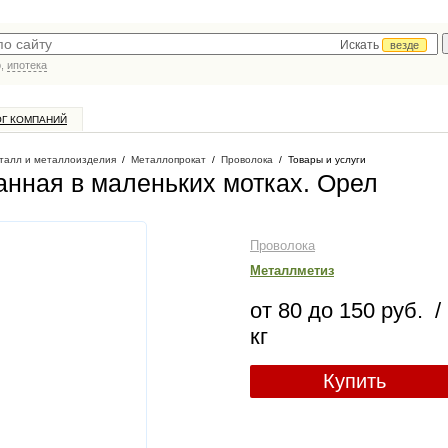
Искать
везде
р,
ипотека
ОГ КОМПАНИЙ
талл и металлоизделия
/
Металлопрокат
/
Проволока
/
Товары и услуги
нная в маленьких мотках
. Орел
Проволока
Металлметиз
от 80 до 150 руб. /
кг
Купить