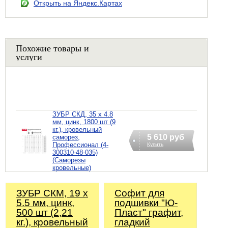
Открыть на Яндекс.Картах
Похожие товары и
услуги
ЗУБР СКД, 35 х 4.8
мм, цинк, 1800 шт (9
кг.), кровельный
5 610 руб
саморез,
Профессионал (4-
Купить
300310-48-035)
(Саморезы
кровельные)
ЗУБР СКМ, 19 х
Софит для
5.5 мм, цинк,
подшивки "Ю-
500 шт (2,21
Пласт" графит,
кг.), кровельный
гладкий