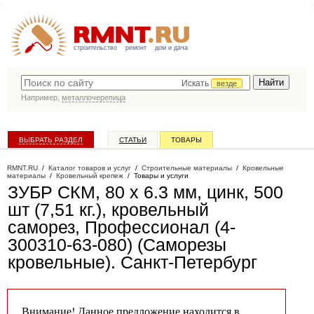
строительство
ремонт
дом и дача
Искать
везде
Например,
металлочерепица
ВЫБРАТЬ РАЗДЕЛ
СТАТЬИ
ТОВАРЫ
КАТАЛОГ КОМПАНИЙ
RMNT.RU
/
Каталог товаров и услуг
/
Строительные материалы
/
Кровельные
материалы
/
Кровельный крепеж
/
Товары и услуги
ЗУБР СКМ, 80 х 6.3 мм, цинк, 500
шт (7,51 кг.), кровельный
саморез, Профессионал (4-
300310-63-080) (Саморезы
кровельные)
. Санкт-Петербург
Внимание! Данное предложение находится в