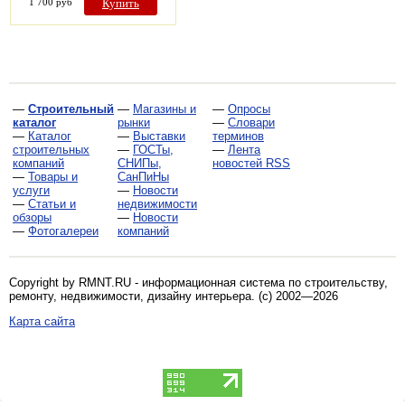
1 700 руб
Купить
—
Строительный
—
Магазины и
—
Опросы
каталог
рынки
—
Словари
—
Каталог
—
Выставки
терминов
строительных
—
ГОСТы,
—
Лента
компаний
СНИПы,
новостей RSS
—
Товары и
СанПиНы
услуги
—
Новости
—
Статьи и
недвижимости
обзоры
—
Новости
—
Фотогалереи
компаний
Copyright by RMNT.RU - информационная система по
строительству,
ремонту, недвижимости, дизайну интерьера
. (c) 2002—2026
Карта сайта