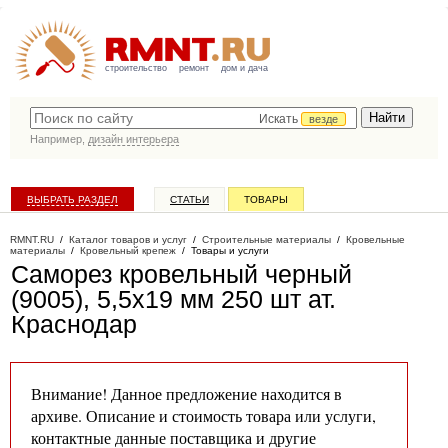
строительство
ремонт
дом и дача
Искать
везде
Например,
дизайн интерьера
ВЫБРАТЬ РАЗДЕЛ
СТАТЬИ
ТОВАРЫ
КАТАЛОГ КОМПАНИЙ
RMNT.RU
/
Каталог товаров и услуг
/
Строительные материалы
/
Кровельные
материалы
/
Кровельный крепеж
/
Товары и услуги
Саморез кровельный черный
(9005), 5,5х19 мм 250 шт ат
.
Краснодар
Внимание! Данное предложение находится в
архиве. Описание и стоимость товара или услуги,
контактные данные поставщика и другие