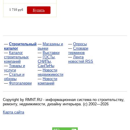
1 710 руб
Купить
—
Строительный
—
Магазины и
—
Опросы
каталог
рынки
—
Словари
—
Каталог
—
Выставки
терминов
строительных
—
ГОСТы,
—
Лента
компаний
СНИПы,
новостей RSS
—
Товары и
СанПиНы
услуги
—
Новости
—
Статьи и
недвижимости
обзоры
—
Новости
—
Фотогалереи
компаний
Copyright by RMNT.RU - информационная система по
строительству,
ремонту, недвижимости, дизайну интерьера
. (c) 2002—2026
Карта сайта