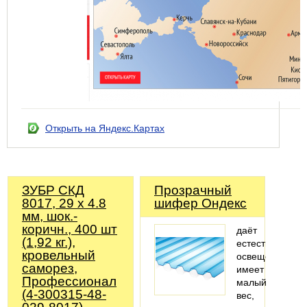
Открыть на Яндекс.Картах
ЗУБР СКД
Прозрачный
8017, 29 х 4.8
шифер Ондекс
мм, шок.-
коричн., 400 шт
даёт
(1,92 кг.),
естественное
кровельный
освещение
саморез,
имеет
Профессионал
малый
(4-300315-48-
вес,