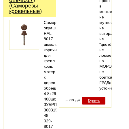
029-8017)
прост
(Саморезы
в
кровельные)
монтаже
не
Саморезы
мутнеет,
окраш.,
не
RAL
выгорает,
8017
не
шокол.-
"цветёт"
коричн.,
не
для
ломается
крепл.
на
кров.
МОРОЗе,
матер.
не
к
боится
дерев.
ГРАДа!
обреш.,
устойчив…
4.8x29мм,
400шт,
от 999 руб
Купить
ЗУБРПрофессионал4-
300315-
48-
029-
8017