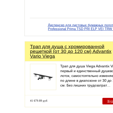
Диспенсер для листовых бумажных полотен
Professional Prima TSD PRI ELP VEI TRW
Трап для душа с хромированной
решеткой (от 30 до 120 см) Advantix
Vario Viega
Трап для душа Viega Advantix Va
первый и единственный душев
лоток, самостоятельно измен
по длине в диапозоне от 30 до
см. Без лишних трудозатрат…
41 679.89 руб
Куп