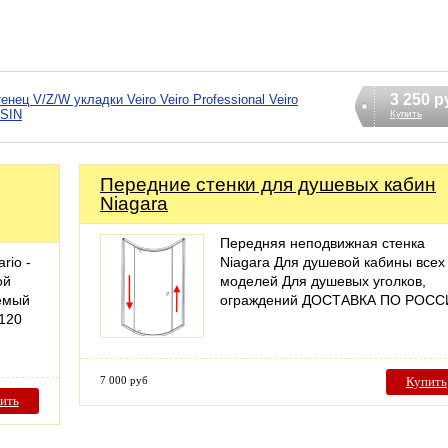
3 250 р
ец V/Z/W укладки Veiro Veiro Professional Veiro
 SIN
Купить
Передние стенки для душевых кабин
Niagara
Передняя неподвижная стенка
rio -
Niagara Для душевой кабины всех
ой
моделей Для душевых уголков,
яемый
ограждений ДОСТАВКА ПО РОС
 120
7 000 руб
Купить
ить