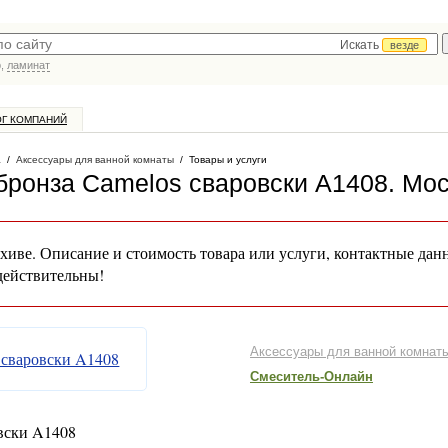
Искать
везде
р,
ламинат
ОГ КОМПАНИЙ
а
/
Аксессуары для ванной комнаты
/
Товары и услуги
бронза Camelos сваровски A1408
. Мо
хиве. Описание и стоимость товара или услуги, контактные дан
действительны!
Аксессуары для ванной комнат
Смеситель-Онлайн
вски A1408