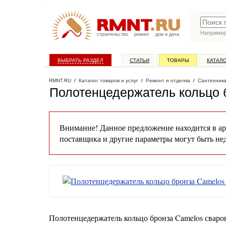
Наприме
строительство
ремонт
дом и дача
ВЫБРАТЬ РАЗДЕЛ
СТАТЬИ
ТОВАРЫ
КАТАЛ
RMNT.RU
/
Каталог товаров и услуг
/
Ремонт и отделка
/
Сантехник
Полотенцедержатель кольцо 
Внимание! Данное предложение находится в ар
поставщика и другие параметры могут быть не
Полотенцедержатель кольцо бронза Camelos сваро