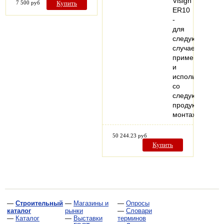
Visign
7 500 руб
Купить
ER10
-
для
следующих
случаев
применения
и
использования
со
следующей
продукцией:
монтаж…
50 244.23 руб
Купить
—
Строительный
—
Магазины и
—
Опросы
каталог
рынки
—
Словари
—
Каталог
—
Выставки
терминов