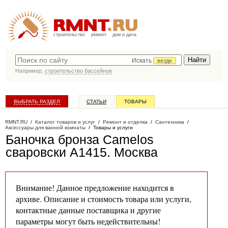
строительство
ремонт
дом и дача
Искать
везде
Например,
строительство бассейнов
ВЫБРАТЬ РАЗДЕЛ
СТАТЬИ
ТОВАРЫ
КАТАЛОГ КОМПАНИЙ
RMNT.RU
/
Каталог товаров и услуг
/
Ремонт и отделка
/
Сантехника
/
Аксессуары для ванной комнаты
/
Товары и услуги
Баночка бронза Camelos
сваровски A1415
. Москва
Внимание! Данное предложение находится в
архиве. Описание и стоимость товара или услуги,
контактные данные поставщика и другие
параметры могут быть недействительны!