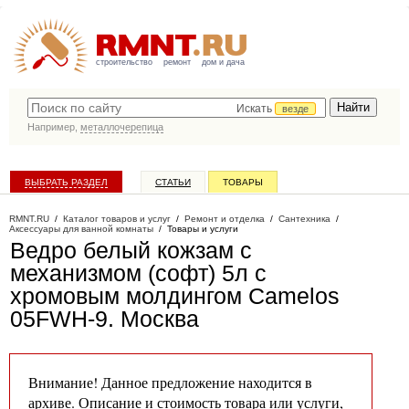
строительство
ремонт
дом и дача
Искать
везде
Например,
металлочерепица
ВЫБРАТЬ РАЗДЕЛ
СТАТЬИ
ТОВАРЫ
КАТАЛОГ КОМПАНИЙ
RMNT.RU
/
Каталог товаров и услуг
/
Ремонт и отделка
/
Сантехника
/
Аксессуары для ванной комнаты
/
Товары и услуги
Ведро белый кожзам с
механизмом (софт) 5л c
хромовым молдингом Camelos
05FWH-9
. Москва
Внимание! Данное предложение находится в
архиве. Описание и стоимость товара или услуги,