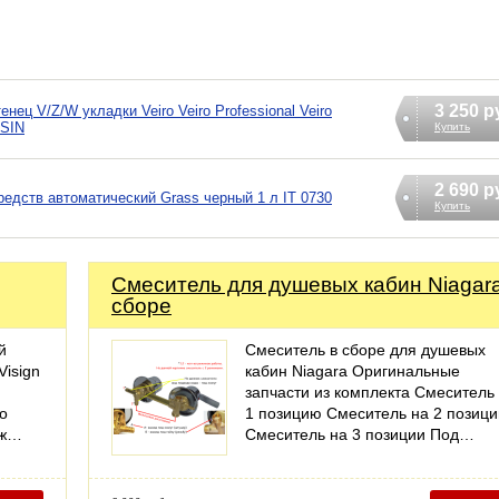
3 250 р
ец V/Z/W укладки Veiro Veiro Professional Veiro
 SIN
Купить
2 690 р
дств автоматический Grass черный 1 л IT 0730
Купить
Смеситель для душевых кабин Niagara
сборе
й
Смеситель в сборе для душевых
Visign
кабин Niagara Оригинальные
запчасти из комплекта Смеситель
о
1 позицию Смеситель на 2 позици
аж…
Смеситель на 3 позиции Под…