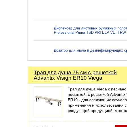
Диспенсер для листовых бумажных полотен
Professional Prima TSD PRI ELP VEI TRW
Дозатор для мыла и дезинфицирующих сре
Трап для душа 75 см с решеткой
Advantix Visign ER10 Viega
Трап для душа Viega с песчано
посыпкой, с решеткой Advantix 
ER10 - для следующих случаев
применения и использования с
следующей продукцией: монт