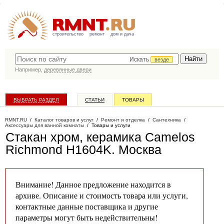
строительство
ремонт
дом и дача
Искать
везде
Например,
деревянные двери
ВЫБРАТЬ РАЗДЕЛ
СТАТЬИ
ТОВАРЫ
КАТАЛОГ КОМПАНИЙ
RMNT.RU
/
Каталог товаров и услуг
/
Ремонт и отделка
/
Сантехника
/
Аксессуары для ванной комнаты
/
Товары и услуги
Стакан хром, керамика Camelos
Richmond H1604K
. Москва
Внимание! Данное предложение находится в
архиве. Описание и стоимость товара или услуги,
контактные данные поставщика и другие
параметры могут быть недействительны!