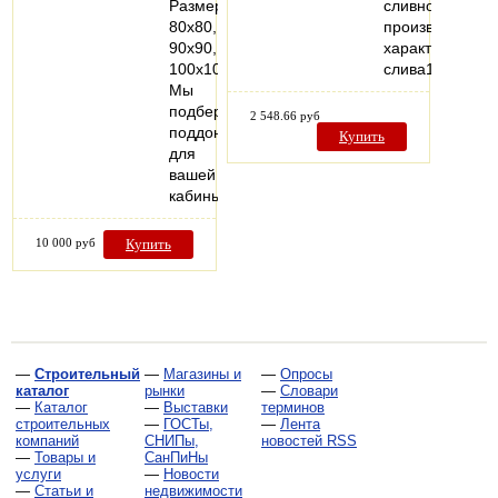
Размеры
сливной
80x80,
производитель
90x90,
характеристик
100x100
слива1…
Мы
подберем
2 548.66 руб
поддон
Купить
для
вашей
кабины!
10 000 руб
Купить
—
Строительный
—
Магазины и
—
Опросы
каталог
рынки
—
Словари
—
Каталог
—
Выставки
терминов
строительных
—
ГОСТы,
—
Лента
компаний
СНИПы,
новостей RSS
—
Товары и
СанПиНы
услуги
—
Новости
—
Статьи и
недвижимости