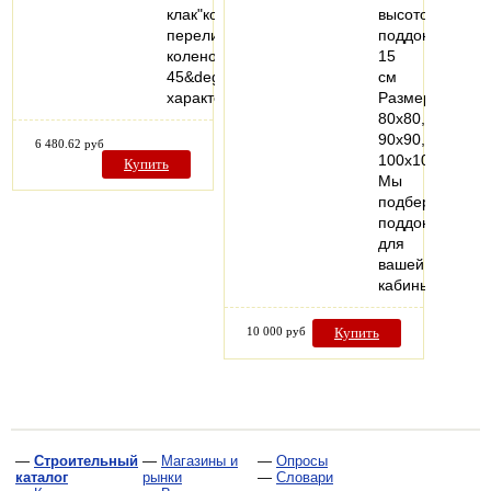
клак"кожух
высотой
переливагидрозатворотводящее
поддона
колено
15
45&deg;Технические
см
характеристикиМатериалпластикНазначен
Размеры
80x80,
90x90,
6 480.62 руб
100x100
Купить
Мы
подберем
поддон
для
вашей
кабины!
10 000 руб
Купить
—
Строительный
—
Магазины и
—
Опросы
каталог
рынки
—
Словари