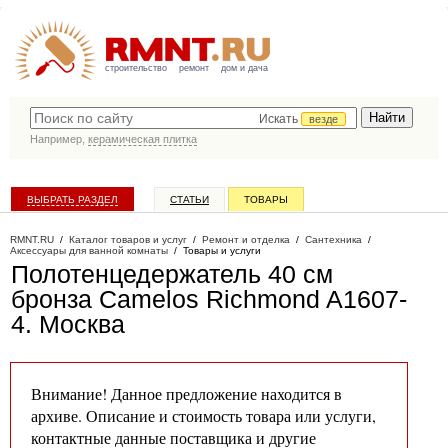
строительство
ремонт
дом и дача
Искать
везде
Например,
керамическая плитка
ВЫБРАТЬ РАЗДЕЛ
СТАТЬИ
ТОВАРЫ
КАТАЛОГ КОМПАНИЙ
RMNT.RU
/
Каталог товаров и услуг
/
Ремонт и отделка
/
Сантехника
/
Аксессуары для ванной комнаты
/
Товары и услуги
Полотенцедержатель 40 см
бронза Camelos Richmond A1607-
4
. Москва
Внимание! Данное предложение находится в
архиве. Описание и стоимость товара или услуги,
контактные данные поставщика и другие