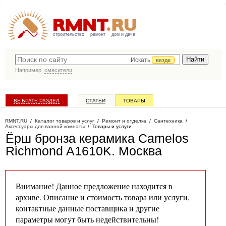
строительство
ремонт
дом и дача
Искать
везде
Например,
смесители
ВЫБРАТЬ РАЗДЕЛ
СТАТЬИ
ТОВАРЫ
КАТАЛОГ КОМПАНИЙ
RMNT.RU
/
Каталог товаров и услуг
/
Ремонт и отделка
/
Сантехника
/
Аксессуары для ванной комнаты
/
Товары и услуги
Ёрш бронза керамика Camelos
Richmond A1610K
. Москва
Внимание! Данное предложение находится в
архиве. Описание и стоимость товара или услуги,
контактные данные поставщика и другие
параметры могут быть недействительны!