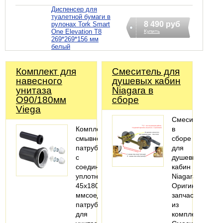
Диспенсер для
туалетной бумаги в
8 490 руб
рулонах Tork Smart
One Elevation T8
Купить
269*269*156 мм
белый
Комплект для
Смеситель для
навесного
душевых кабин
унитаза
Niagara в
O90/180мм
сборе
Viega
Смеситель
Комплектация:подводящий
в
смывной
сборе
патрубок
для
с
душевых
соединительным
кабин
уплотнением
Niagara
45x180
Оригинальные
ммсоединительный
запчасти
патрубок
из
для
комплекта