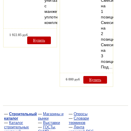
унитаза
Смеситель
с
на
манжетным
1
уплотнениеммонтажный
позицию
комплект…
Смеситель
на
2
1 922.85 руб
позиции
Купить
Смеситель
на
3
позиции
Под…
6 000 руб
Купить
—
Строительный
—
Магазины и
—
Опросы
каталог
рынки
—
Словари
—
Каталог
—
Выставки
терминов
строительных
—
ГОСТы,
—
Лента