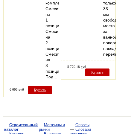
комплекта
только
Смеситель
33
на
мм
1
свободного
позицию
места
Смеситель
за
на
ваннойКомплек
2
поворотная
позиции
накладка
Смеситель
переливного…
на
3
5 779.18 руб
позиции
Купить
Под…
6 000 руб
Купить
—
Строительный
—
Магазины и
—
Опросы
каталог
рынки
—
Словари
—
Каталог
—
Выставки
терминов