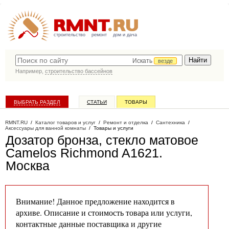
строительство
ремонт
дом и дача
Искать
везде
Например,
строительство бассейнов
ВЫБРАТЬ РАЗДЕЛ
СТАТЬИ
ТОВАРЫ
КАТАЛОГ КОМПАНИЙ
RMNT.RU
/
Каталог товаров и услуг
/
Ремонт и отделка
/
Сантехника
/
Аксессуары для ванной комнаты
/
Товары и услуги
Дозатор бронза, стекло матовое
Camelos Richmond A1621
.
Москва
Внимание! Данное предложение находится в
архиве. Описание и стоимость товара или услуги,
контактные данные поставщика и другие