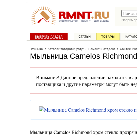
Наприме
строительство
ремонт
дом и дача
ВЫБРАТЬ РАЗДЕЛ
СТАТЬИ
ТОВАРЫ
КАТАЛ
RMNT.RU
/
Каталог товаров и услуг
/
Ремонт и отделка
/
Сантехник
Мыльница Camelos Richmond 
Внимание! Данное предложение находится в ар
поставщика и другие параметры могут быть не
Мыльница Camelos Richmond хром стекло прозрач