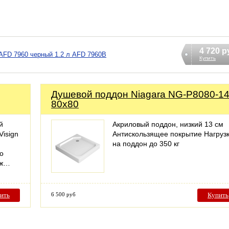
4 720 р
 AFD 7960 черный 1.2 л AFD 7960B
Купить
Душевой поддон Niagara NG-P8080-1
80x80
й
Акриловый поддон, низкий 13 см
Visign
Антискользящее покрытие Нагруз
на поддон до 350 кг
о
аж…
ить
6 500 руб
Купить