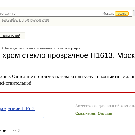
Искать
везде
р,
как выбрать пластиковое окно
ОГ КОМПАНИЙ
а
/
Аксессуары для ванной комнаты
/
Товары и услуги
хром стекло прозрачное H1613
. Мос
хиве. Описание и стоимость товара или услуги, контактные дан
действительны!
Аксессуары для ванной комнат
Смеситель-Онлайн
ное H1613