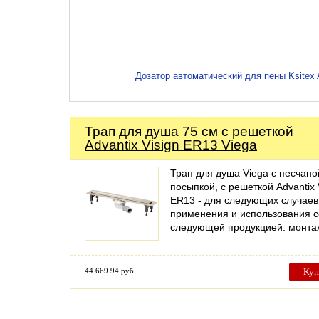
Дозатор автоматический для пены Ksitex
Трап для душа 75 см с решеткой
Advantix Visign ER13 Viega
Трап для душа Viega с песчано
посыпкой, с решеткой Advantix 
ER13 - для следующих случаев
применения и использования с
следующей продукцией: монт
44 669.94 руб
Куп