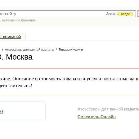
Искать
везде
р,
остекление балконов
ОГ КОМПАНИЙ
а
/
Аксессуары для ванной комнаты
/
Товары и услуги
0
. Москва
хиве. Описание и стоимость товара или услуги, контактные дан
действительны!
Аксессуары для ванной комнат
Смеситель-Онлайн