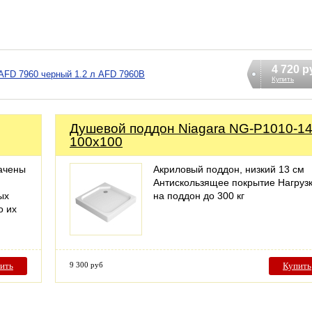
4 720 р
 AFD 7960 черный 1.2 л AFD 7960B
Купить
Душевой поддон Niagara NG-P1010-1
100x100
начены
Акриловый поддон, низкий 13 см
Антискользящее покрытие Нагруз
ых
на поддон до 300 кг
о их
ить
9 300 руб
Купить