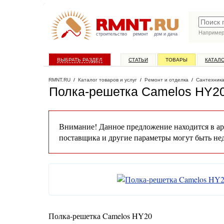
Наприме
строительство
ремонт
дом и дача
ВЫБРАТЬ РАЗДЕЛ
СТАТЬИ
ТОВАРЫ
КАТАЛ
RMNT.RU
/
Каталог товаров и услуг
/
Ремонт и отделка
/
Сантехник
Полка-решетка Camelos HY2
Внимание! Данное предложение находится в ар
поставщика и другие параметры могут быть не
Полка-решетка Camelos HY20