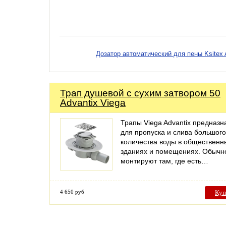
Дозатор автоматический для пены Ksitex
Трап душевой с сухим затвором 50
Advantix Viega
Трапы Viega Advantix предназ
для пропуска и слива большого
количества воды в общественн
зданиях и помещениях. Обычн
монтируют там, где есть…
4 650 руб
Куп