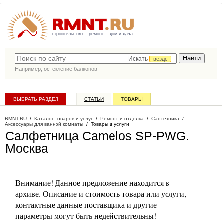
строительство
ремонт
дом и дача
Искать
везде
Например,
остекление балконов
ВЫБРАТЬ РАЗДЕЛ
СТАТЬИ
ТОВАРЫ
КАТАЛОГ КОМПАНИЙ
RMNT.RU
/
Каталог товаров и услуг
/
Ремонт и отделка
/
Сантехника
/
Аксессуары для ванной комнаты
/
Товары и услуги
Салфетница Camelos SP-PWG
.
Москва
Внимание! Данное предложение находится в
архиве. Описание и стоимость товара или услуги,
контактные данные поставщика и другие
параметры могут быть недействительны!