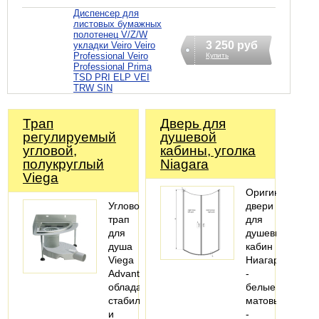
Диспенсер для
листовых бумажных
полотенец V/Z/W
3 250 руб
укладки Veiro Veiro
Professional Veiro
Купить
Professional Prima
TSD PRI ELP VEI
TRW SIN
Трап
Дверь для
регулируемый
душевой
угловой,
кабины, уголка
полукруглый
Niagara
Viega
Оригинальные
Угловой
двери
трап
для
для
душевых
душа
кабин
Viega
Ниагара
Advantix
-
обладает
белые
стабильной
матовые
и
-