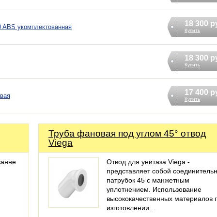
18 300 р
70 ABS укомплектованная
Купить
18 300 р
Купить
17 400 р
авая
Купить
Труба фановая под углом 45° отвод
Viega
ванне
Отвод для унитаза Viega -
представляет собой соединитель
патрубок 45 с манжетным
уплотнением. Использование
высококачественных материалов 
изготовлении…