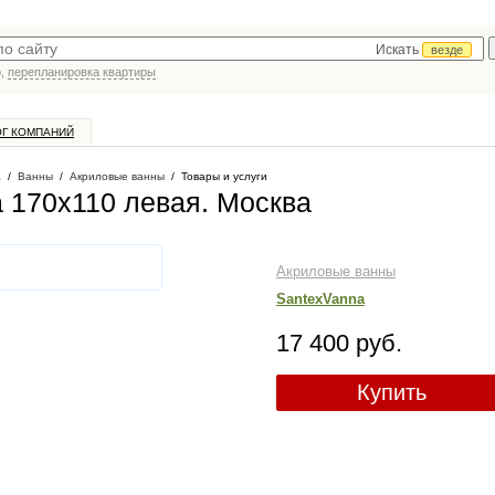
Искать
везде
р,
перепланировка квартиры
ОГ КОМПАНИЙ
а
/
Ванны
/
Акриловые ванны
/
Товары и услуги
a 170x110 левая
. Москва
Акриловые ванны
SantexVanna
17 400 руб.
Купить