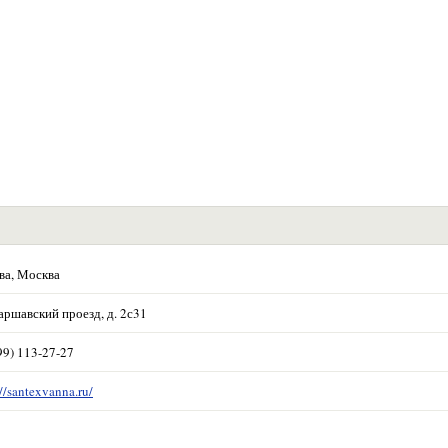
ва, Москва
аршавский проезд, д. 2с31
99) 113-27-27
://santexvanna.ru/