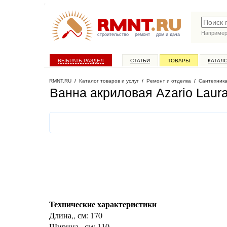
Наприме
строительство
ремонт
дом и дача
ВЫБРАТЬ РАЗДЕЛ
СТАТЬИ
ТОВАРЫ
КАТАЛ
RMNT.RU
/
Каталог товаров и услуг
/
Ремонт и отделка
/
Сантехник
Ванна акриловая Azario Laur
Технические характеристики
Длина,, см: 170
Ширина,, см: 110