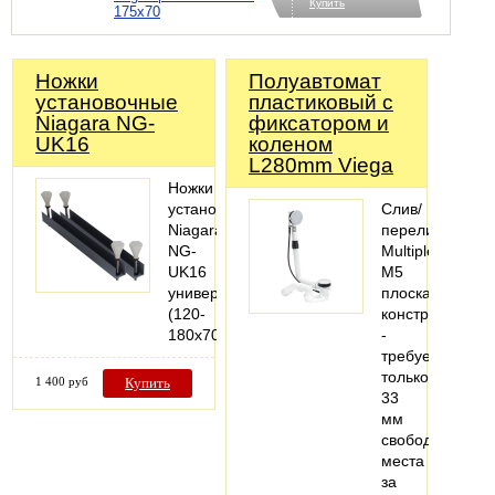
Купить
175x70
Ножки
Полуавтомат
установочные
пластиковый с
Niagara NG-
фиксатором и
UK16
коленом
L280mm Viega
Ножки
установочные
Слив/
Niagara
перелив
NG-
MultiplexVisign
UK16
M5
универсал.
плоская
(120-
конструкция
180х70см.)
-
требуется
только
1 400 руб
Купить
33
мм
свободного
места
за