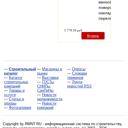
ваннойКомплек
поворотная
накладка
переливного…
5 779.18 руб
Купить
—
Строительный
—
Магазины и
—
Опросы
каталог
рынки
—
Словари
—
Каталог
—
Выставки
терминов
строительных
—
ГОСТы,
—
Лента
компаний
СНИПы,
новостей RSS
—
Товары и
СанПиНы
услуги
—
Новости
—
Статьи и
недвижимости
обзоры
—
Новости
—
Фотогалереи
компаний
Copyright by RMNT.RU - информационная система по
строительству,