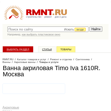
строительство
ремонт
дом и дача
Искать
везде
Например,
как выбрать пластиковое окно
ВЫБРАТЬ РАЗДЕЛ
СТАТЬИ
ТОВАРЫ
КАТАЛОГ КОМПАНИЙ
RMNT.RU
/
Каталог товаров и услуг
/
Ремонт и отделка
/
Сантехника
/
Ванны
/
Акриловые ванны
/
Товары и услуги
Ванна акриловая Timo Iva 1610R
.
Москва
Акриловые