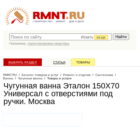
строительство
ремонт
дом и дача
Искать
везде
Например,
перепланировка квартиры
ВЫБРАТЬ РАЗДЕЛ
СТАТЬИ
ТОВАРЫ
КАТАЛОГ КОМПАНИЙ
RMNT.RU
/
Каталог товаров и услуг
/
Ремонт и отделка
/
Сантехника
/
Ванны
/
Чугунные ванны
/
Товары и услуги
Чугунная ванна Эталон 150Х70
Универсал с отверстиями под
ручки
. Москва