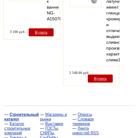
к
латуни,
ванне
имеет
NG-
глянцевое
A15070
хромирование
и
отличается
3 100 руб
Купить
выдающейся
сливной
производитель
характеристик
слива1…
2 548.66 руб
Купить
—
Строительный
—
Магазины и
—
Опросы
каталог
рынки
—
Словари
—
Каталог
—
Выставки
терминов
строительных
—
ГОСТы,
—
Лента
компаний
СНИПы,
новостей RSS
—
Товары и
СанПиНы