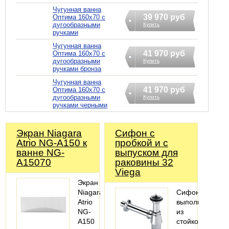
Чугунная ванна
39 970 руб
Оптима 160х70 с
дугообразными
Купить
ручками
Чугунная ванна
41 970 руб
Оптима 160х70 с
дугообразными
Купить
ручками бронза
Чугунная ванна
41 970 руб
Оптима 160х70 с
дугообразными
Купить
ручками черными
Экран Niagara
Сифoн с
Atrio NG-A150 к
пробкой и с
ванне NG-
выпуском для
A15070
раковины 32
Viega
Экран
Niagara
Сифон
Atrio
выполнен
NG-
из
A150
стойкой