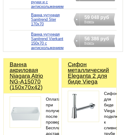
ручки и с
антискольжением
Ванна чугунная
59 048 руб
Sanitrend Ster
Купить
170х70
Ванна чугунная
56 386 руб
Sanitrend Vierkant
150х70 с
Купить
антискольжением
Ванна
Сифoн
акриловая
металлический
Niagara Atrio
Eleganta 2 для
NG-A15070
биде Viega
(150х70х42)
Сифон
Оплата
для
при
биде
получении
Viega
после
подключается
проверки
к
Бесплатная
сливной
доставка
трубе