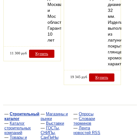
Москва
диаметром
и
32
Мос
мм.
область
Изделие
Гарантия
выполнено
10
из
лет
латуни,
покрытой
глянцевым
11 300 руб
Купить
хромом.Технич
характеристи
19 345 руб
Купить
—
Строительный
—
Магазины и
—
Опросы
каталог
рынки
—
Словари
—
Каталог
—
Выставки
терминов
строительных
—
ГОСТы,
—
Лента
компаний
СНИПы,
новостей RSS
—
Товары и
СанПиНы