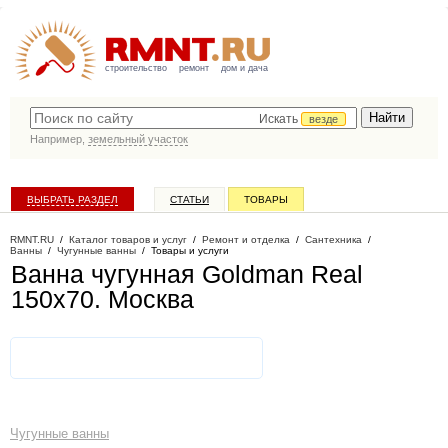
строительство
ремонт
дом и дача
Искать
везде
Например,
земельный участок
ВЫБРАТЬ РАЗДЕЛ
СТАТЬИ
ТОВАРЫ
КАТАЛОГ КОМПАНИЙ
RMNT.RU
/
Каталог товаров и услуг
/
Ремонт и отделка
/
Сантехника
/
Ванны
/
Чугунные ванны
/
Товары и услуги
Ванна чугунная Goldman Real
150х70
. Москва
Чугунные ванны