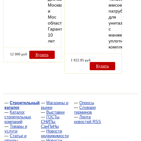
Москва
ммсоединител
и
патрубок
Мос
для
область
унитаза
Гарантия
с
10
манжетным
лет
уплотнениемм
комплект…
12 000 руб
Купить
1 922.85 руб
Купить
—
Строительный
—
Магазины и
—
Опросы
каталог
рынки
—
Словари
—
Каталог
—
Выставки
терминов
строительных
—
ГОСТы,
—
Лента
компаний
СНИПы,
новостей RSS
—
Товары и
СанПиНы
услуги
—
Новости
—
Статьи и
недвижимости
обзоры
—
Новости