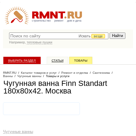
строительство
ремонт
дом и дача
Искать
везде
Например,
тепловые пушки
ВЫБРАТЬ РАЗДЕЛ
СТАТЬИ
ТОВАРЫ
КАТАЛОГ КОМПАНИЙ
RMNT.RU
/
Каталог товаров и услуг
/
Ремонт и отделка
/
Сантехника
/
Ванны
/
Чугунные ванны
/
Товары и услуги
Чугунная ванна Finn Standart
180x80x42
. Москва
Чугунные ванны