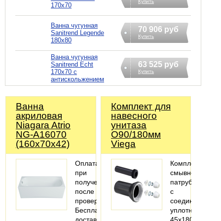
Купить
170х70
Ванна чугунная
70 906 руб
Sanitrend Legende
Купить
180х80
Ванна чугунная
63 525 руб
Sanitrend Echt
170х70 с
Купить
антискольжением
Ванна
Комплект для
акриловая
навесного
Niagara Atrio
унитаза
NG-A16070
O90/180мм
(160х70х42)
Viega
Оплата
Комплектация:
при
смывной
получении
патрубок
после
с
проверки
соединительн
Бесплатная
уплотнением
доставка
45x180