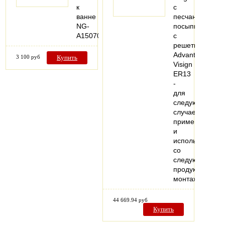
к
с
ванне
песчаной
NG-
посыпкой,
A15070
с
решеткой
Advantix
3 100 руб
Купить
Visign
ER13
-
для
следующих
случаев
применения
и
использования
со
следующей
продукцией:
монтаж…
44 669.94 руб
Купить