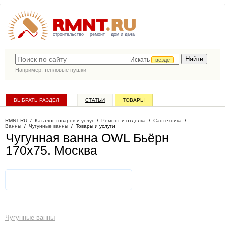
строительство
ремонт
дом и дача
Искать
везде
Например,
тепловые пушки
ВЫБРАТЬ РАЗДЕЛ
СТАТЬИ
ТОВАРЫ
КАТАЛОГ КОМПАНИЙ
RMNT.RU
/
Каталог товаров и услуг
/
Ремонт и отделка
/
Сантехника
/
Ванны
/
Чугунные ванны
/
Товары и услуги
Чугунная ванна OWL Бьёрн
170x75
. Москва
Чугунные ванны