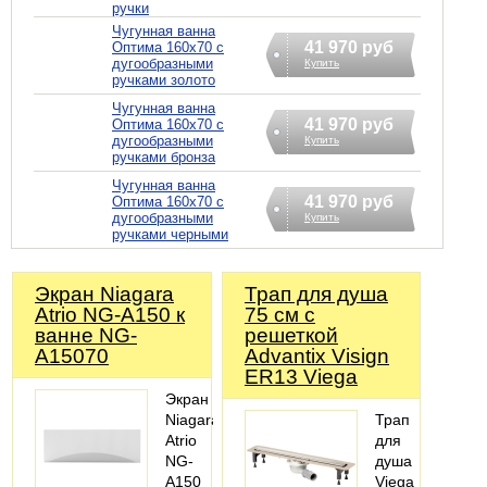
ручки
Чугунная ванна
41 970 руб
Оптима 160х70 с
дугообразными
Купить
ручками золото
Чугунная ванна
41 970 руб
Оптима 160х70 с
дугообразными
Купить
ручками бронза
Чугунная ванна
41 970 руб
Оптима 160х70 с
дугообразными
Купить
ручками черными
Экран Niagara
Трап для душа
Atrio NG-A150 к
75 см с
ванне NG-
решеткой
A15070
Advantix Visign
ER13 Viega
Экран
Niagara
Трап
Atrio
для
NG-
душа
A150
Viega