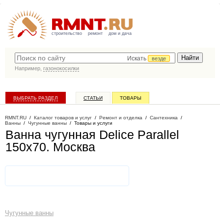
строительство
ремонт
дом и дача
Искать
везде
Например,
газонокосилки
ВЫБРАТЬ РАЗДЕЛ
СТАТЬИ
ТОВАРЫ
КАТАЛОГ КОМПАНИЙ
RMNT.RU
/
Каталог товаров и услуг
/
Ремонт и отделка
/
Сантехника
/
Ванны
/
Чугунные ванны
/
Товары и услуги
Ванна чугунная Delice Parallel
150x70
. Москва
Чугунные ванны