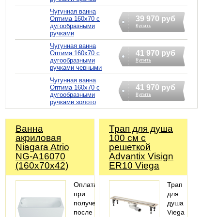
Чугунная ванна
39 970 руб
Оптима 160х70 с
дугообразными
Купить
ручками
Чугунная ванна
41 970 руб
Оптима 160х70 с
дугообразными
Купить
ручками черными
Чугунная ванна
41 970 руб
Оптима 160х70 с
дугообразными
Купить
ручками золото
Ванна
Трап для душа
акриловая
100 см с
Niagara Atrio
решеткой
NG-A16070
Advantix Visign
(160х70х42)
ER10 Viega
Оплата
Трап
при
для
получении
душа
после
Viega