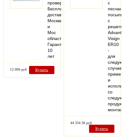
проверки
с
Бесплатная
песчаной
доставка
посыпкой,
Москва
с
и
решеткой
Мос
Advantix
область
Visign
Гарантия
ER10
10
-
лет
для
следующих
случаев
12 000 руб
Купить
применения
и
использования
со
следующей
продукцией:
монтаж…
44 334.36 руб
Купить