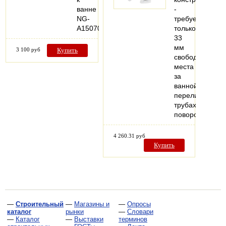
ванне
-
NG-
требуется
A15070
только
33
мм
3 100 руб
Купить
свободного
места
за
ваннойКомплек
переливная
трубахромиров
поворотная…
4 260.31 руб
Купить
—
Строительный
—
Магазины и
—
Опросы
каталог
рынки
—
Словари
—
Каталог
—
Выставки
терминов