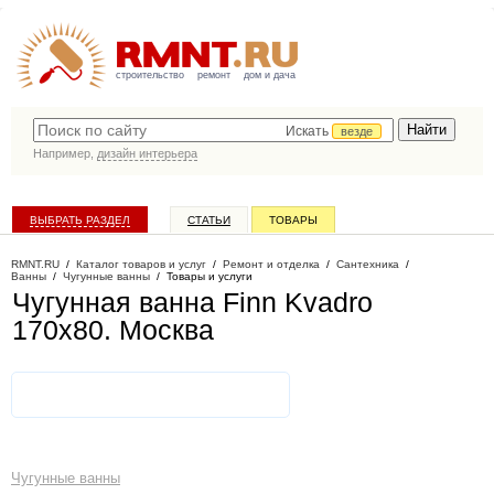
строительство
ремонт
дом и дача
Искать
везде
Например,
дизайн интерьера
ВЫБРАТЬ РАЗДЕЛ
СТАТЬИ
ТОВАРЫ
КАТАЛОГ КОМПАНИЙ
RMNT.RU
/
Каталог товаров и услуг
/
Ремонт и отделка
/
Сантехника
/
Ванны
/
Чугунные ванны
/
Товары и услуги
Чугунная ванна Finn Kvadro
170х80
. Москва
Чугунные ванны