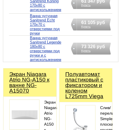
61 347 руб
Sanitrend Koning
170х80 с
Купить
антискольжением
Ванна чугунная
Sanitrend Echt
61 105 руб
170х70 с
Купить
отверстиями под
ручки
Ванна чугунная
Sanitrend Legende
73 326 руб
180х80 с
отверстиями под
Купить
ручки и с
антискольжением
Экран Niagara
Полуавтомат
Atrio NG-A150 к
пластиковый с
ванне NG-
фиксатором и
A15070
коленом
L725mm Viega
Экран
Niagara
Слив/
Atrio
перелив
NG-
Simplex
A150
плоская
к
конструкция