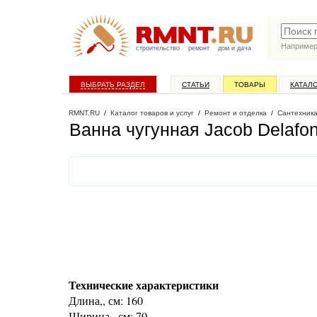
Наприме
строительство
ремонт
дом и дача
ВЫБРАТЬ РАЗДЕЛ
СТАТЬИ
ТОВАРЫ
КАТАЛ
RMNT.RU
/
Каталог товаров и услуг
/
Ремонт и отделка
/
Сантехник
Ванна чугунная Jacob Delafon
Технические характеристики
Длина,, см: 160
Ширина,, см: 70