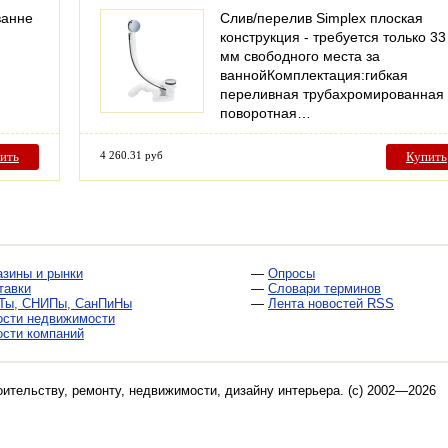
ванне
Слив/перелив Simplex плоская
конструкция - требуется только 33
мм свободного места за
ваннойКомплектация:гибкая
переливная трубахромированная
поворотная…
ить
4 260.31 руб
Купить
азины и рынки
—
Опросы
тавки
—
Словари терминов
Ты, СНИПы, СанПиНы
—
Лента новостей RSS
ости недвижимости
ости компаний
оительству, ремонту, недвижимости, дизайну интерьера
. (c) 2002—2026