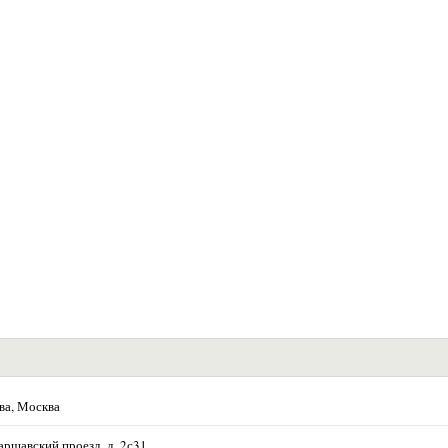
ва, Москва
аршавский проезд, д. 2с31