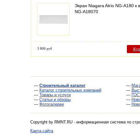
Экран Niagara Atrio NG-A180 к 
NG-A18070
3 800 руб
Куп
—
Строительный каталог
—
Маг
—
Каталог строительных компаний
—
Выс
—
Товары и услуги
—
ГОС
—
Статьи и обзоры
—
Нов
—
Фотогалереи
—
Нов
Copyright by RMNT.RU - информационная система по
стр
Карта сайта