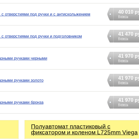
40 010 р
 с отверстиями под ручки и с антискольжением
Купить
41 470 р
 с отверстиями под ручки и подголовником
Купить
41 970 р
разными ручками черными
Купить
41 970 р
азными ручками золото
Купить
41 970 р
азными ручками бронза
Купить
Полуавтомат пластиковый с
фиксатором и коленом L725mm Viega