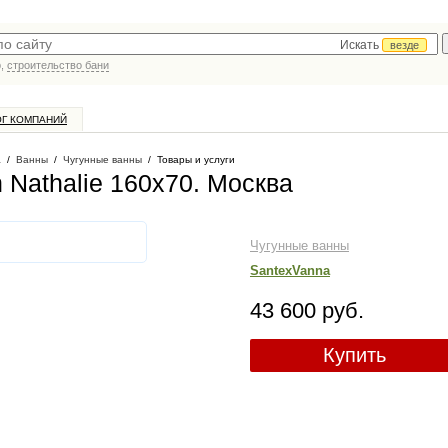
Искать
везде
р,
строительство бани
ОГ КОМПАНИЙ
а
/
Ванны
/
Чугунные ванны
/
Товары и услуги
 Nathalie 160x70
. Москва
Чугунные ванны
SantexVanna
43 600 руб.
Купить