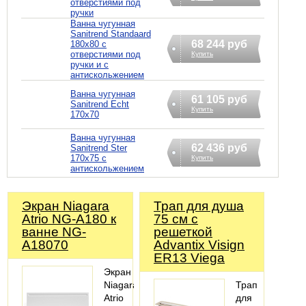
отверстиями под
ручки
Ванна чугунная
Sanitrend Standaard
68 244 руб
180х80 с
отверстиями под
Купить
ручки и с
антискольжением
Ванна чугунная
61 105 руб
Sanitrend Echt
Купить
170х70
Ванна чугунная
62 436 руб
Sanitrend Ster
170х75 с
Купить
антискольжением
Экран Niagara
Трап для душа
Atrio NG-A180 к
75 см с
ванне NG-
решеткой
A18070
Advantix Visign
ER13 Viega
Экран
Niagara
Трап
Atrio
для