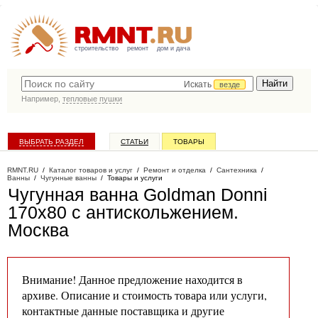
строительство
ремонт
дом и дача
Искать
везде
Например,
тепловые пушки
ВЫБРАТЬ РАЗДЕЛ
СТАТЬИ
ТОВАРЫ
КАТАЛОГ КОМПАНИЙ
RMNT.RU
/
Каталог товаров и услуг
/
Ремонт и отделка
/
Сантехника
/
Ванны
/
Чугунные ванны
/
Товары и услуги
Чугунная ванна Goldman Donni
170х80 с антискольжением
.
Москва
Внимание! Данное предложение находится в
архиве. Описание и стоимость товара или услуги,
контактные данные поставщика и другие