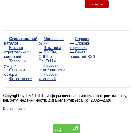
Купить
—
Строительный
—
Магазины и
—
Опросы
каталог
рынки
—
Словари
—
Каталог
—
Выставки
терминов
строительных
—
ГОСТы,
—
Лента
компаний
СНИПы,
новостей RSS
—
Товары и
СанПиНы
услуги
—
Новости
—
Статьи и
недвижимости
обзоры
—
Новости
—
Фотогалереи
компаний
Copyright by RMNT.RU - информационная система по
строительству,
ремонту, недвижимости, дизайну интерьера
. (c) 2002—2026
Карта сайта