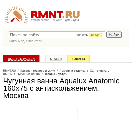
строительство
ремонт
дом и дача
Искать
везде
Например,
смесители
ВЫБРАТЬ РАЗДЕЛ
СТАТЬИ
ТОВАРЫ
КАТАЛОГ КОМПАНИЙ
RMNT.RU
/
Каталог товаров и услуг
/
Ремонт и отделка
/
Сантехника
/
Ванны
/
Чугунные ванны
/
Товары и услуги
Чугунная ванна Aqualux Anatomic
160x75 с антискольжением
.
Москва