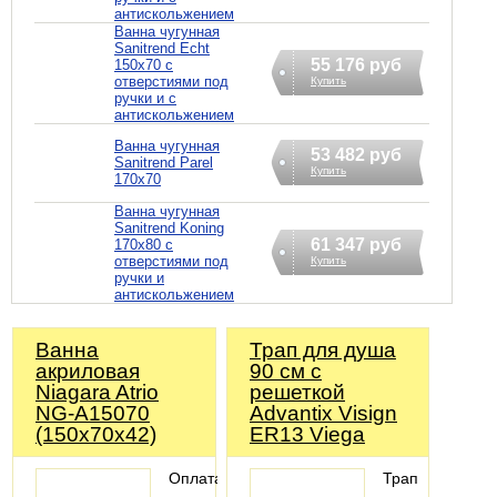
антискольжением
Ванна чугунная
Sanitrend Echt
55 176 руб
150х70 с
отверстиями под
Купить
ручки и с
антискольжением
Ванна чугунная
53 482 руб
Sanitrend Parel
Купить
170х70
Ванна чугунная
Sanitrend Koning
61 347 руб
170х80 с
отверстиями под
Купить
ручки и
антискольжением
Ванна
Трап для душа
акриловая
90 см с
Niagara Atrio
решеткой
NG-A15070
Advantix Visign
(150х70х42)
ER13 Viega
Оплата
Трап