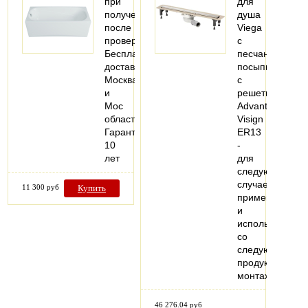
при
для
получении
душа
после
Viega
проверки
с
Бесплатная
песчаной
доставка
посыпкой,
Москва
с
и
решеткой
Мос
Advantix
область
Visign
Гарантия
ER13
10
-
лет
для
следующих
случаев
11 300 руб
Купить
применения
и
использования
со
следующей
продукцией:
монтаж…
46 276.04 руб