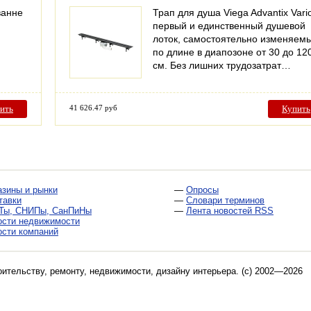
ванне
Трап для душа Viega Advantix Vario
первый и единственный душевой
лоток, самостоятельно изменяем
по длине в диапозоне от 30 до 12
см. Без лишних трудозатрат…
ить
41 626.47 руб
Купить
азины и рынки
—
Опросы
тавки
—
Словари терминов
Ты, СНИПы, СанПиНы
—
Лента новостей RSS
ости недвижимости
ости компаний
оительству, ремонту, недвижимости, дизайну интерьера
. (c) 2002—2026