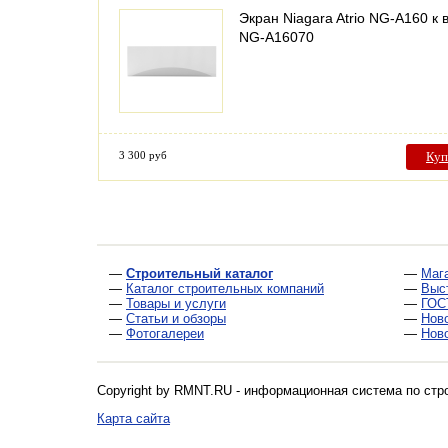
Экран Niagara Atrio NG-A160 к 
NG-A16070
3 300 руб
Куп
—
Строительный каталог
—
Маг
—
Каталог строительных компаний
—
Выс
—
Товары и услуги
—
ГОС
—
Статьи и обзоры
—
Нов
—
Фотогалереи
—
Нов
Copyright by RMNT.RU - информационная система по
стр
Карта сайта