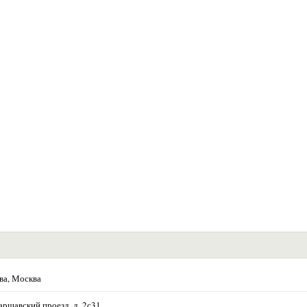
ва, Москва
аршавский проезд, д. 2с31