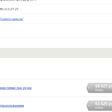
99) 113-27-27
://santexvanna.ru/
58 927 р
тверстиями под ручки
Купить
63 525 р
антискольжением
Купить