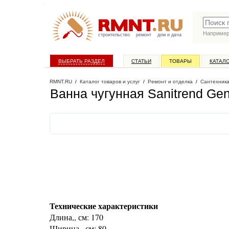
Наприме
строительство
ремонт
дом и дача
ВЫБРАТЬ РАЗДЕЛ
СТАТЬИ
ТОВАРЫ
КАТАЛ
RMNT.RU
/
Каталог товаров и услуг
/
Ремонт и отделка
/
Сантехник
Ванна чугунная Sanitrend Ge
Технические характеристики
Длина,, см: 170
Ширина,, см: 80