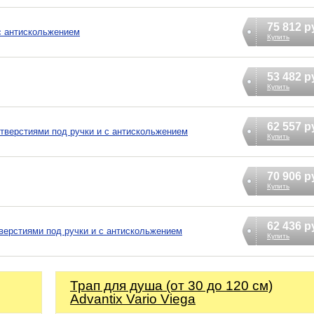
75 812 р
 с антискольжением
Купить
53 482 р
Купить
62 557 р
отверстиями под ручки и с антискольжением
Купить
70 906 р
Купить
62 436 р
отверстиями под ручки и с антискольжением
Купить
Трап для душа (от 30 до 120 см)
Advantix Vario Viega