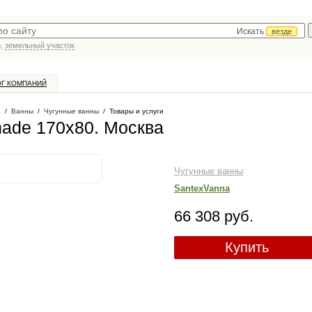
Искать
везде
р,
земельный участок
ОГ КОМПАНИЙ
а
/
Ванны
/
Чугунные ванны
/
Товары и услуги
nade 170х80
. Москва
Чугунные ванны
SantexVanna
66 308 руб.
Купить