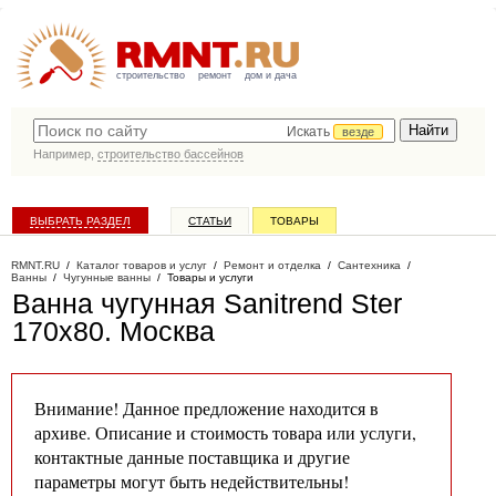
строительство
ремонт
дом и дача
Искать
везде
Например,
строительство бассейнов
ВЫБРАТЬ РАЗДЕЛ
СТАТЬИ
ТОВАРЫ
КАТАЛОГ КОМПАНИЙ
RMNT.RU
/
Каталог товаров и услуг
/
Ремонт и отделка
/
Сантехника
/
Ванны
/
Чугунные ванны
/
Товары и услуги
Ванна чугунная Sanitrend Ster
170х80
. Москва
Внимание! Данное предложение находится в
архиве. Описание и стоимость товара или услуги,
контактные данные поставщика и другие
параметры могут быть недействительны!