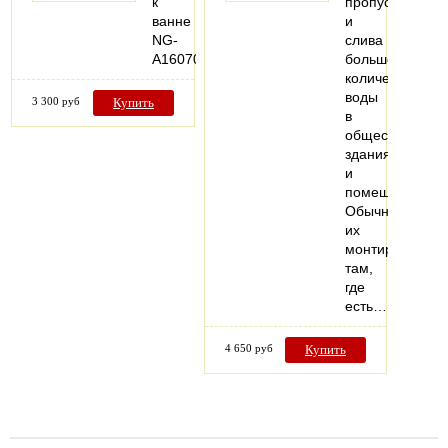
к
пропуска
ванне
и
NG-
слива
A16070
большого
количества
воды
3 300 руб
Купить
в
общественных
зданиях
и
помещениях.
Обычно
их
монтируют
там,
где
есть…
4 650 руб
Купить