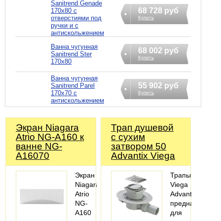
Sanitrend Genade
68 728 руб
170х80 с
отверстиями под
Купить
ручки и с
антискольжением
Ванна чугунная
68 002 руб
Sanitrend Ster
Купить
170х80
Ванна чугунная
55 902 руб
Sanitrend Parel
170х70 с
Купить
антискольжением
Экран Niagara
Трап душевой
Atrio NG-A160 к
с сухим
ванне NG-
затвором 50
A16070
Advantix Viega
Экран
Трапы
Niagara
Viega
Atrio
Advantix
NG-
предназначены
A160
для