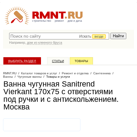
строительство
ремонт
дом и дача
Искать
везде
Например,
дом из клееного бруса
ВЫБРАТЬ РАЗДЕЛ
СТАТЬИ
ТОВАРЫ
КАТАЛОГ КОМПАНИЙ
RMNT.RU
/
Каталог товаров и услуг
/
Ремонт и отделка
/
Сантехника
/
Ванны
/
Чугунные ванны
/
Товары и услуги
Ванна чугунная Sanitrend
Vierkant 170х75 с отверстиями
под ручки и с антискольжением
.
Москва