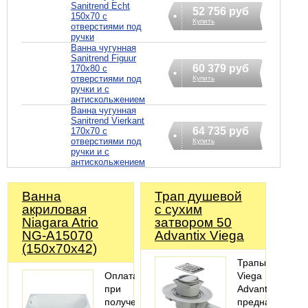
Sanitrend Echt
52 756 руб
150х70 с
Купить
отверстиями под
ручки
Ванна чугунная
Sanitrend Figuur
60 379 руб
170х80 с
отверстиями под
Купить
ручки и с
антискольжением
Ванна чугунная
Sanitrend Vierkant
64 735 руб
170х70 с
отверстиями под
Купить
ручки и с
антискольжением
Ванна
Трап душевой
акриловая
с сухим
Niagara Atrio
затвором 50
NG-A15070
Advantix Viega
(150х70х42)
Трапы
Оплата
Viega
при
Advantix
получении
предназначены