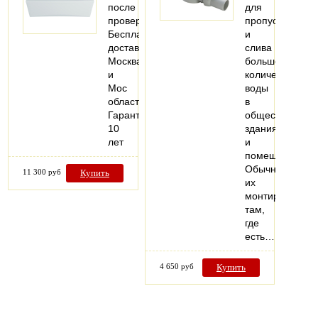
после
для
проверки
пропуска
Бесплатная
и
доставка
слива
Москва
большого
и
количества
Мос
воды
область
в
Гарантия
общественных
10
зданиях
лет
и
помещениях.
Обычно
11 300 руб
Купить
их
монтируют
там,
где
есть…
4 650 руб
Купить