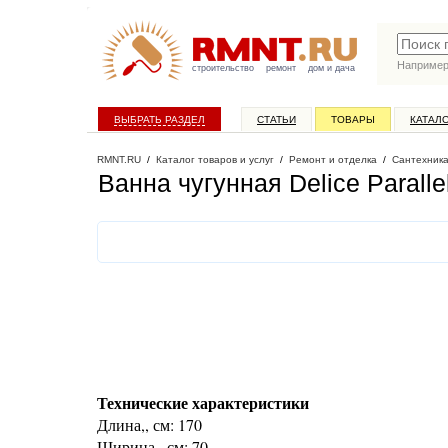
Наприме
строительство
ремонт
дом и дача
ВЫБРАТЬ РАЗДЕЛ
СТАТЬИ
ТОВАРЫ
КАТАЛ
RMNT.RU
/
Каталог товаров и услуг
/
Ремонт и отделка
/
Сантехник
Ванна чугунная Delice Parall
Технические характеристики
Длина,, см: 170
Ширина,, см: 70