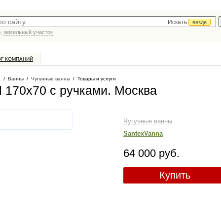
Искать
везде
р,
земельный участок
ОГ КОМПАНИЙ
а
/
Ванны
/
Чугунные ванны
/
Товары и услуги
el 170x70 с ручками
. Москва
Чугунные ванны
SantexVanna
64 000 руб.
Купить