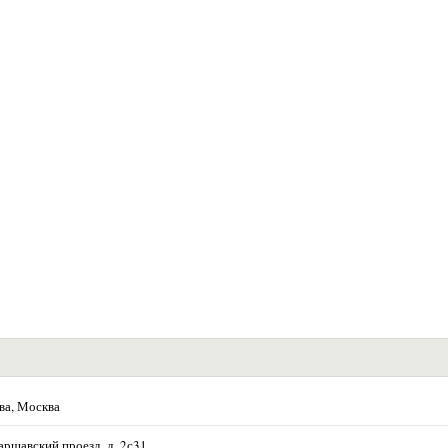
ва, Москва
аршавский проезд, д. 2с31