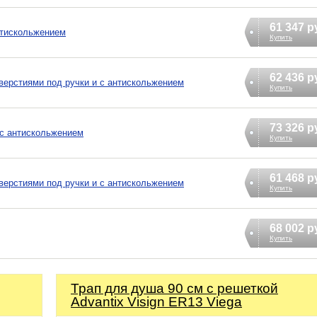
61 347 р
антискольжением
Купить
62 436 р
отверстиями под ручки и с антискольжением
Купить
73 326 р
 с антискольжением
Купить
61 468 р
отверстиями под ручки и с антискольжением
Купить
68 002 р
Купить
Трап для душа 90 см с решеткой
Advantix Visign ER13 Viega