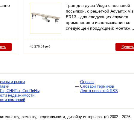
ванне
Трап для душа Viega с песчаной
посыпкой, с решеткой Advantix Vis
ER13 - для следующих случаев
применения и использования со
следующей продукцией: монтаж
ить
46 276.04 руб
Купить
азины и рынки
—
Опросы
тавки
—
Словари терминов
Ты, СНИПы, СанПиНы
—
Лента новостей RSS
ости недвижимости
ости компаний
оительству, ремонту, недвижимости, дизайну интерьера
. (c) 2002—2026