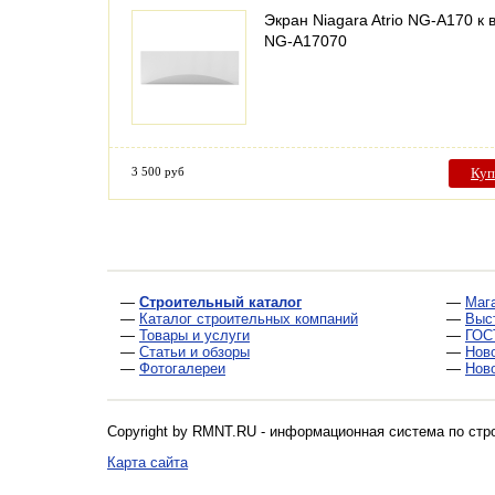
Экран Niagara Atrio NG-A170 к 
NG-A17070
3 500 руб
Куп
—
Строительный каталог
—
Маг
—
Каталог строительных компаний
—
Выс
—
Товары и услуги
—
ГОС
—
Статьи и обзоры
—
Нов
—
Фотогалереи
—
Нов
Copyright by RMNT.RU - информационная система по
стр
Карта сайта