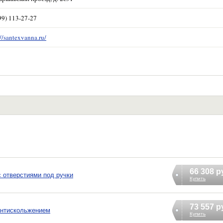
99) 113-27-27
://santexvanna.ru/
66 308 р
с отверстиями под ручки
Купить
73 557 р
 антискольжением
Купить