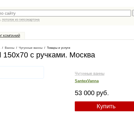
р,
потолок из гипсокартона
ОГ КОМПАНИЙ
а
/
Ванны
/
Чугунные ванны
/
Товары и услуги
el 150x70 с ручками
. Москва
Чугунные ванны
SantexVanna
53 000 руб.
Купить