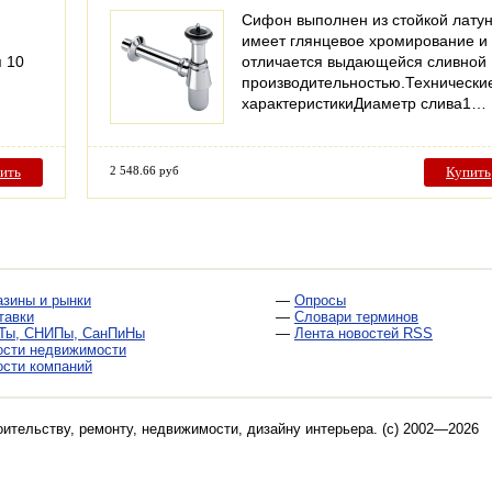
Сифон выполнен из стойкой латун
имеет глянцевое хромирование и
я 10
отличается выдающейся сливной
производительностью.Технически
характеристикиДиаметр слива1…
ить
2 548.66 руб
Купить
азины и рынки
—
Опросы
тавки
—
Словари терминов
Ты, СНИПы, СанПиНы
—
Лента новостей RSS
ости недвижимости
ости компаний
оительству, ремонту, недвижимости, дизайну интерьера
. (c) 2002—2026