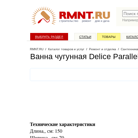
Наприме
строительство
ремонт
дом и дача
ВЫБРАТЬ РАЗДЕЛ
СТАТЬИ
ТОВАРЫ
КАТАЛ
RMNT.RU
/
Каталог товаров и услуг
/
Ремонт и отделка
/
Сантехник
Ванна чугунная Delice Parall
Технические характеристики
Длина,, см: 150
Ширина,, см: 70