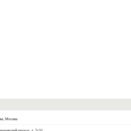
ва, Москва
аршавский проезд, д. 2с31