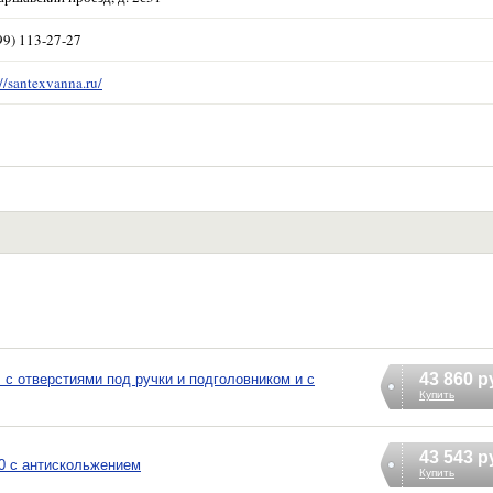
99) 113-27-27
://santexvanna.ru/
43 860 р
 с отверстиями под ручки и подголовником и с
Купить
43 543 р
70 с антискольжением
Купить