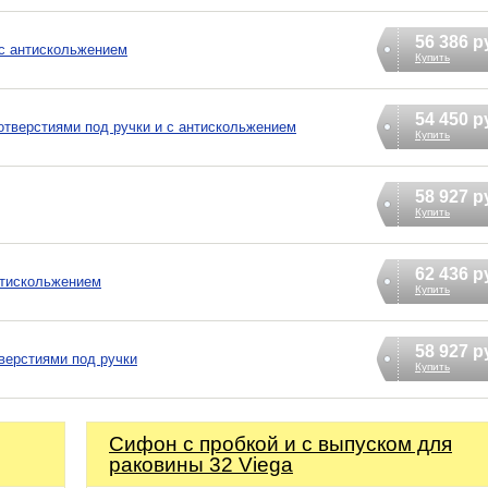
56 386 р
0 с антискольжением
Купить
54 450 р
с отверстиями под ручки и с антискольжением
Купить
58 927 р
Купить
62 436 р
антискольжением
Купить
58 927 р
тверстиями под ручки
Купить
Сифoн с пробкой и с выпуском для
раковины 32 Viega