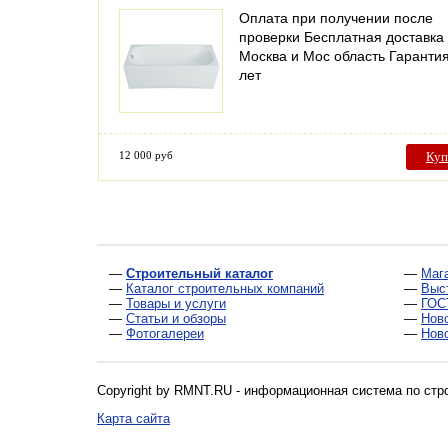
Оплата при получении после
проверки Бесплатная доставка
Москва и Мос область Гаранти
лет
12 000 руб
Куп
—
Строительный каталог
—
Маг
—
Каталог строительных компаний
—
Выс
—
Товары и услуги
—
ГОС
—
Статьи и обзоры
—
Нов
—
Фотогалереи
—
Нов
Copyright by RMNT.RU - информационная система по
стр
Карта сайта