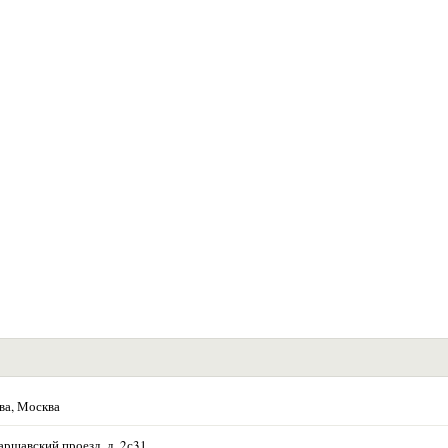
ва, Москва
аршавский проезд, д. 2с31