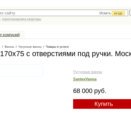
Искать
везде
р,
перепланировка квартиры
ОГ КОМПАНИЙ
а
/
Ванны
/
Чугунные ванны
/
Товары и услуги
 170x75 с отверстиями под ручки
. Мос
Чугунные ванны
SantexVanna
68 000 руб.
Купить