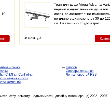
Трап для душа Viega Advantix Vario
первый и единственный душевой
я 10
лоток, самостоятельно изменяем
по длине в диапозоне от 30 до 12
см. Без лишних трудозатрат…
ить
41 679.89 руб
Купить
азины и рынки
—
Опросы
тавки
—
Словари терминов
Ты, СНИПы, СанПиНы
—
Лента новостей RSS
ости недвижимости
ости компаний
оительству, ремонту, недвижимости, дизайну интерьера
. (c) 2002—2026