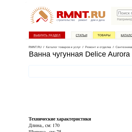
Наприме
строительство
ремонт
дом и дача
ВЫБРАТЬ РАЗДЕЛ
СТАТЬИ
ТОВАРЫ
КАТАЛ
RMNT.RU
/
Каталог товаров и услуг
/
Ремонт и отделка
/
Сантехник
Ванна чугунная Delice Aurora
Технические характеристики
Длина,, см: 170
Ширина,, см: 75