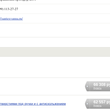
99) 113-27-27
://santexvanna.ru/
66 308 р
Купить
62 557 р
отверстиями под ручки и с антискольжением
Купить