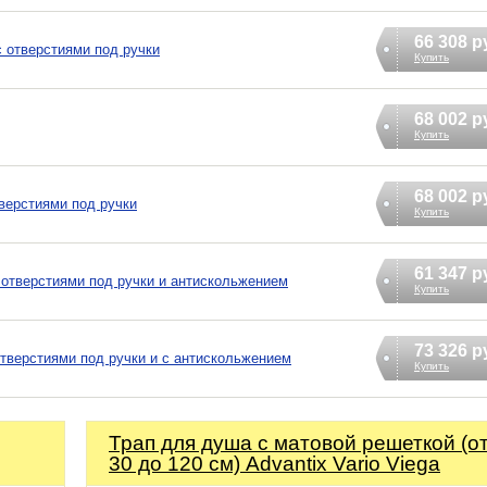
66 308 р
с отверстиями под ручки
Купить
68 002 р
Купить
68 002 р
тверстиями под ручки
Купить
61 347 р
с отверстиями под ручки и антискольжением
Купить
73 326 р
отверстиями под ручки и с антискольжением
Купить
Трап для душа с матовой решеткой (о
30 до 120 см) Advantix Vario Viega