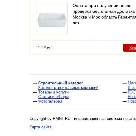
Оплата при получении после
проверки Бесплатная доставка
Москва и Мос область Гаранти
лет
11 300 руб
Куп
—
Строительный каталог
—
Маг
—
Каталог строительных компаний
—
Выс
—
Товары и услуги
—
ГОС
—
Статьи и обзоры
—
Нов
—
Фотогалереи
—
Нов
Copyright by RMNT.RU - информационная система по
стр
Карта сайта