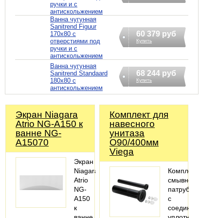
ручки и с
антискольжением
Ванна чугунная
Sanitrend Figuur
60 379 руб
170х80 с
отверстиями под
Купить
ручки и с
антискольжением
Ванна чугунная
68 244 руб
Sanitrend Standaard
180х80 с
Купить
антискольжением
Экран Niagara
Комплект для
Atrio NG-A150 к
навесного
ванне NG-
унитаза
A15070
O90/400мм
Viega
Экран
Niagara
Комплектация:
Atrio
смывной
NG-
патрубок
A150
с
к
соединительн
ванне
уплотнением