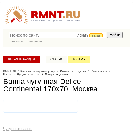
строительство
ремонт
дом и дача
Искать
везде
Например,
триммеры
ВЫБРАТЬ РАЗДЕЛ
СТАТЬИ
ТОВАРЫ
КАТАЛОГ КОМПАНИЙ
RMNT.RU
/
Каталог товаров и услуг
/
Ремонт и отделка
/
Сантехника
/
Ванны
/
Чугунные ванны
/
Товары и услуги
Ванна чугунная Delice
Continental 170x70
. Москва
Чугунные ванны