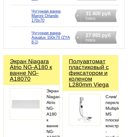
Чугунная ванна
31 400 руб
Maroni Orlando
Купить
170x70
Чугунная ванна
27 995 руб
Aqualux 150x70 (ZYA
Купить
8-1)
Экран Niagara
Полуавтомат
Atrio NG-A180 к
пластиковый с
ванне NG-
фиксатором и
A18070
коленом
L280mm Viega
Экран
Niagara
Слив/
Atrio
перелив
NG-
MultiplexVisign
A180
M5
к
плоская
ванне
конструкция
NG-
-