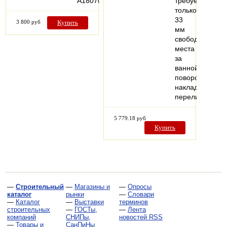
A18070
требуется
только
33
3 800 руб
Купить
мм
свободного
места
за
ваннойКомплек
поворотная
накладка
переливного…
5 779.18 руб
Купить
—
Строительный
—
Магазины и
—
Опросы
каталог
рынки
—
Словари
—
Каталог
—
Выставки
терминов
строительных
—
ГОСТы,
—
Лента
компаний
СНИПы,
новостей RSS
—
Товары и
СанПиНы