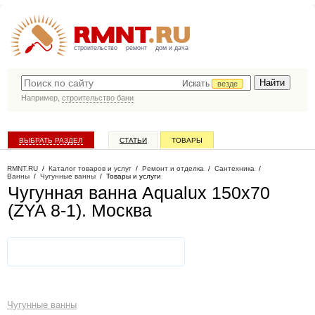
строительство
ремонт
дом и дача
Искать
везде
Например,
строительство бани
ВЫБРАТЬ РАЗДЕЛ
СТАТЬИ
ТОВАРЫ
КАТАЛОГ КОМПАНИЙ
RMNT.RU
/
Каталог товаров и услуг
/
Ремонт и отделка
/
Сантехника
/
Ванны
/
Чугунные ванны
/
Товары и услуги
Чугунная ванна Aqualux 150x70
(ZYA 8-1)
. Москва
Чугунные ванны