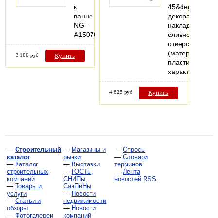
к
45&deg;,хроми
ванне
декоративная
NG-
накладка
A15070
сливного
отверстия
(материал:
3 100 руб
Купить
пластик).Техни
характеристик
4 825 руб
Купить
—
Строительный
—
Магазины и
—
Опросы
каталог
рынки
—
Словари
—
Каталог
—
Выставки
терминов
строительных
—
ГОСТы,
—
Лента
компаний
СНИПы,
новостей RSS
—
Товары и
СанПиНы
услуги
—
Новости
—
Статьи и
недвижимости
обзоры
—
Новости
—
Фотогалереи
компаний