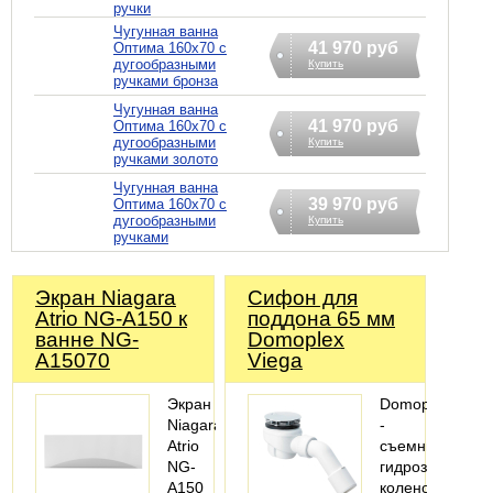
ручки
Чугунная ванна
41 970 руб
Оптима 160х70 с
дугообразными
Купить
ручками бронза
Чугунная ванна
41 970 руб
Оптима 160х70 с
дугообразными
Купить
ручками золото
Чугунная ванна
39 970 руб
Оптима 160х70 с
дугообразными
Купить
ручками
Экран Niagara
Сифoн для
Atrio NG-A150 к
поддона 65 мм
ванне NG-
Domoplex
A15070
Viega
Экран
Domoplex
Niagara
-
Atrio
съемный
NG-
гидрозатвор,сл
A150
колено