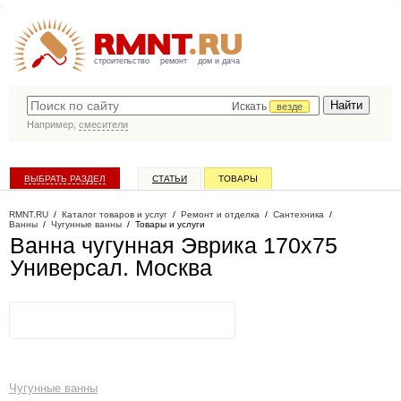
строительство
ремонт
дом и дача
Искать
везде
Например,
смесители
ВЫБРАТЬ РАЗДЕЛ
СТАТЬИ
ТОВАРЫ
КАТАЛОГ КОМПАНИЙ
RMNT.RU
/
Каталог товаров и услуг
/
Ремонт и отделка
/
Сантехника
/
Ванны
/
Чугунные ванны
/
Товары и услуги
Ванна чугунная Эврика 170х75
Универсал
. Москва
Чугунные ванны