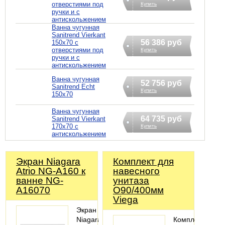
отверстиями под
Купить
ручки и с
антискольжением
Ванна чугунная
Sanitrend Vierkant
56 386 руб
150х70 с
отверстиями под
Купить
ручки и с
антискольжением
Ванна чугунная
52 756 руб
Sanitrend Echt
Купить
150х70
Ванна чугунная
64 735 руб
Sanitrend Vierkant
170х70 с
Купить
антискольжением
Экран Niagara
Комплект для
Atrio NG-A160 к
навесного
ванне NG-
унитаза
A16070
O90/400мм
Viega
Экран
Niagara
Комплектация: