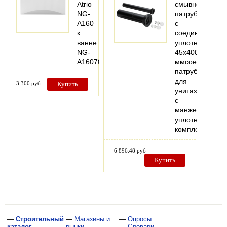
Atrio
смывной
NG-
патрубок
A160
с
к
соединительн
ванне
уплотнением
NG-
45x400
A16070
ммсоединител
патрубок
для
3 300 руб
Купить
унитаза
с
манжетным
уплотнениемм
комплект…
6 896.48 руб
Купить
—
Строительный
—
Магазины и
—
Опросы
каталог
рынки
—
Словари