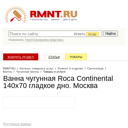
строительство
ремонт
дом и дача
Искать
везде
Например,
перепланировка квартиры
ВЫБРАТЬ РАЗДЕЛ
СТАТЬИ
ТОВАРЫ
КАТАЛОГ КОМПАНИЙ
RMNT.RU
/
Каталог товаров и услуг
/
Ремонт и отделка
/
Сантехника
/
Ванны
/
Чугунные ванны
/
Товары и услуги
Ванна чугунная Roca Continental
140х70 гладкое дно
. Москва
Чугунные ванны