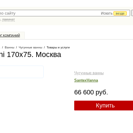
Искать
везде
р,
ламинат
ОГ КОМПАНИЙ
а
/
Ванны
/
Чугунные ванны
/
Товары и услуги
ni 170х75
. Москва
Чугунные ванны
SantexVanna
66 600 руб.
Купить