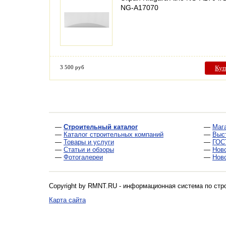
NG-A17070
3 500 руб
Куп
—
Строительный каталог
—
Маг
—
Каталог строительных компаний
—
Выс
—
Товары и услуги
—
ГОС
—
Статьи и обзоры
—
Нов
—
Фотогалереи
—
Нов
Copyright by RMNT.RU - информационная система по
стр
Карта сайта