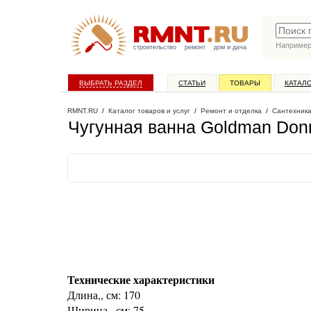
Наприме
строительство
ремонт
дом и дача
ВЫБРАТЬ РАЗДЕЛ
СТАТЬИ
ТОВАРЫ
КАТАЛ
RMNT.RU
/
Каталог товаров и услуг
/
Ремонт и отделка
/
Сантехник
Чугунная ванна Goldman Don
Технические характеристики
Длина,, см: 170
Ширина,, см: 75