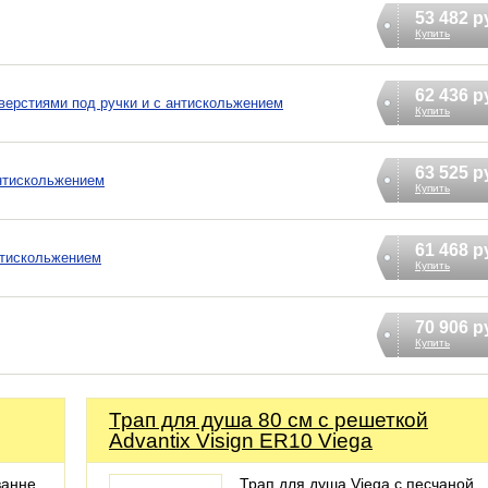
53 482 р
Купить
62 436 р
отверстиями под ручки и с антискольжением
Купить
63 525 р
антискольжением
Купить
61 468 р
антискольжением
Купить
70 906 р
Купить
Трап для душа 80 см с решеткой
Advantix Visign ER10 Viega
ванне
Трап для душа Viega с песчаной