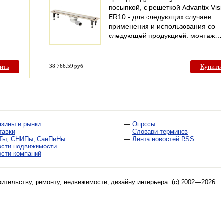
посыпкой, с решеткой Advantix Vis
ER10 - для следующих случаев
применения и использования со
следующей продукцией: монтаж
ить
38 766.59 руб
Купить
азины и рынки
—
Опросы
тавки
—
Словари терминов
Ты, СНИПы, СанПиНы
—
Лента новостей RSS
ости недвижимости
ости компаний
оительству, ремонту, недвижимости, дизайну интерьера
. (c) 2002—2026