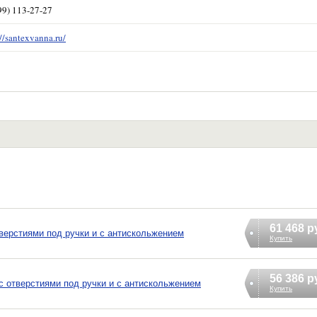
99) 113-27-27
://santexvanna.ru/
61 468 р
отверстиями под ручки и с антискольжением
Купить
56 386 р
0 с отверстиями под ручки и с антискольжением
Купить