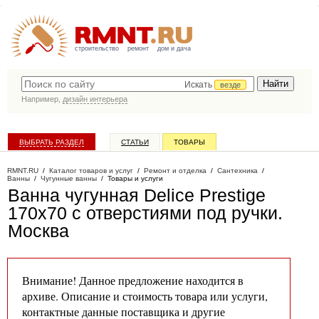
строительство
ремонт
дом и дача
Искать
везде
Например,
дизайн интерьера
ВЫБРАТЬ РАЗДЕЛ
СТАТЬИ
ТОВАРЫ
КАТАЛОГ КОМПАНИЙ
RMNT.RU
/
Каталог товаров и услуг
/
Ремонт и отделка
/
Сантехника
/
Ванны
/
Чугунные ванны
/
Товары и услуги
Ванна чугунная Delice Prestige
170x70 с отверстиями под ручки
.
Москва
Внимание! Данное предложение находится в
архиве. Описание и стоимость товара или услуги,
контактные данные поставщика и другие