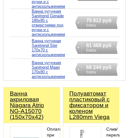
ручки и с
антискольжением
Ванна чугунная
Sanitrend Genade
75 812 руб
180х85 с
отверстиями под
Купить
ручки и с
антискольжением
Ванна чугунная
61 468 руб
Sanitrend Ster
170х70 с
Купить
антискольжением
Ванна чугунная
68 244 руб
Sanitrend Maan
170х80 с
Купить
антискольжением
Ванна
Полуавтомат
акриловая
пластиковый с
Niagara Atrio
фиксатором и
NG-A15070
коленом
(150х70х42)
L280mm Viega
Оплата
Слив/
при
перелив