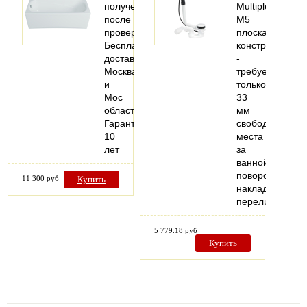
получении
MultiplexVisign
после
M5
проверки
плоская
Бесплатная
конструкция
доставка
-
Москва
требуется
и
только
Мос
33
область
мм
Гарантия
свободного
10
места
лет
за
ваннойКомплек
поворотная
11 300 руб
Купить
накладка
переливного…
5 779.18 руб
Купить