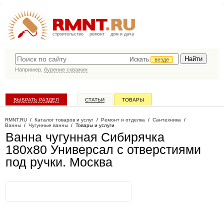
строительство
ремонт
дом и дача
Искать
везде
Например,
бурение скважин
ВЫБРАТЬ РАЗДЕЛ
СТАТЬИ
ТОВАРЫ
КАТАЛОГ КОМПАНИЙ
RMNT.RU
/
Каталог товаров и услуг
/
Ремонт и отделка
/
Сантехника
/
Ванны
/
Чугунные ванны
/
Товары и услуги
Ванна чугунная Сибирячка
180x80 Универсал с отверстиями
под ручки
. Москва