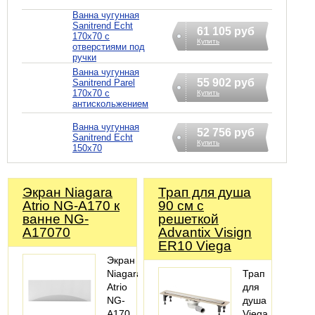
Ванна чугунная
Sanitrend Echt
61 105 руб
170х70 с
Купить
отверстиями под
ручки
Ванна чугунная
55 902 руб
Sanitrend Parel
170х70 с
Купить
антискольжением
Ванна чугунная
52 756 руб
Sanitrend Echt
Купить
150х70
Экран Niagara
Трап для душа
Atrio NG-A170 к
90 см с
ванне NG-
решеткой
A17070
Advantix Visign
ER10 Viega
Экран
Niagara
Трап
Atrio
для
NG-
душа
A170
Viega