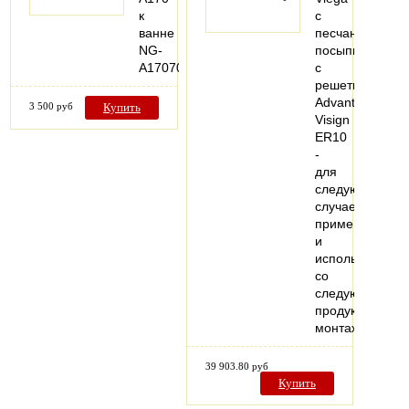
к
с
ванне
песчаной
NG-
посыпкой,
A17070
с
решеткой
Advantix
3 500 руб
Купить
Visign
ER10
-
для
следующих
случаев
применения
и
использования
со
следующей
продукцией:
монтаж…
39 903.80 руб
Купить