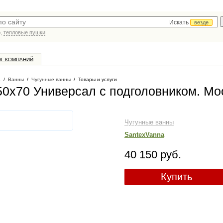
Искать
везде
р,
тепловые пушки
ОГ КОМПАНИЙ
а
/
Ванны
/
Чугунные ванны
/
Товары и услуги
50х70 Универсал с подголовником
. Мо
Чугунные ванны
SantexVanna
40 150 руб.
Купить