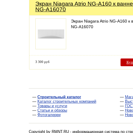
Экран Niagara Atrio NG-A160 к ванне
NG-A16070
Экран Niagara Atrio NG-A160 к 
NG-A16070
3 300 руб
Куп
—
Строительный каталог
—
Маг
—
Каталог строительных компаний
—
Выс
—
Товары и услуги
—
ГОС
—
Статьи и обзоры
—
Нов
—
Фотогалереи
—
Нов
Copyright by RMNT.RU - информационная система по
стр