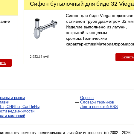
Сифoн бyтылoчный для биде 32 Viega
Сифон для биде Viega подключае
ванне
к сливной трубе диаметром 32 мм
Изделие выполнено из латуни,
покрытой глянцевым
хромом.Технические
характеристикиМатериалхромир
2 952.13 руб
Купить
ить
азины и рынки
—
Опросы
тавки
—
Словари терминов
Ты, СНИПы, СанПиНы
—
Лента новостей RSS
ости недвижимости
ости компаний
оительству, ремонту, недвижимости, дизайну интерьера
. (c) 2002—2026