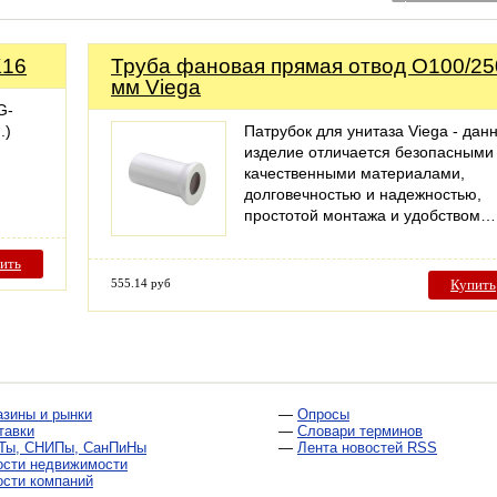
K16
Труба фановая прямая отвод O100/25
мм Viega
G-
.)
Патрубок для унитаза Viega - дан
изделие отличается безопасными
качественными материалами,
долговечностью и надежностью,
простотой монтажа и удобством…
ить
555.14 руб
Купить
азины и рынки
—
Опросы
тавки
—
Словари терминов
Ты, СНИПы, СанПиНы
—
Лента новостей RSS
ости недвижимости
ости компаний