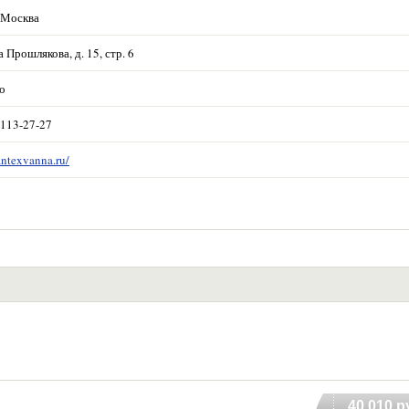
 Москва
Прошлякова, д. 15, стр. 6
о
 113-27-27
antexvanna.ru/
40 010 р