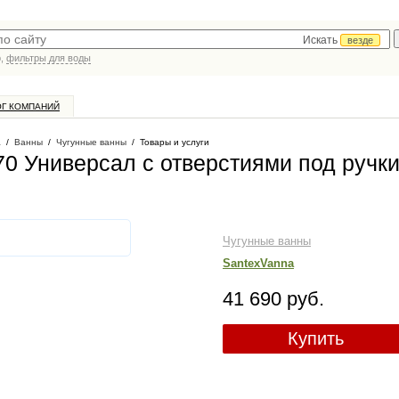
Искать
везде
р,
фильтры для воды
ОГ КОМПАНИЙ
а
/
Ванны
/
Чугунные ванны
/
Товары и услуги
0 Универсал с отверстиями под ручки
Чугунные ванны
SantexVanna
41 690 руб.
Купить