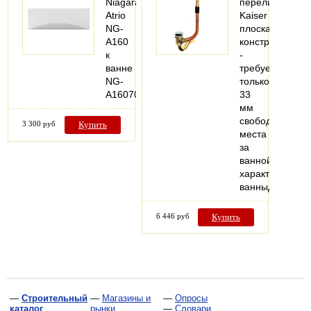
Niagara
перелив
Atrio
Kaiser
NG-
плоская
A160
конструкция
к
-
ванне
требуется
NG-
только
A16070
33
мм
свободного
3 300 руб
Купить
места
за
ваннойТехниче
характеристик
ванныДля…
6 446 руб
Купить
—
Строительный
—
Магазины и
—
Опросы
каталог
рынки
—
Словари