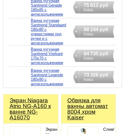
Ванна чугунная
75 812 руб
Sanitrend Genade
180х85 с
Купить
антискольжением
Ванна чугунная
Sanitrend Standaard
68 244 руб
180х80 с
отверстиями под
Купить
ручки и с
антискольжением
Ванна чугунная
64 735 руб
Sanitrend Vierkant
170х70 с
Купить
антискольжением
Ванна чугунная
73 326 руб
Sanitrend Legende
180х80 с
Купить
антискольжением
Экран Niagara
Обвязка для
Atrio NG-A160 к
ванны автомат
ванне NG-
8004 хром
A16070
Kaiser
Экран
Слив/