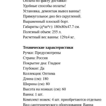
Оплата по факту доставки!
Удобные способы оплаты!
Установка, демонтаж вывоз ванны!
Прямоугольное дно без скруглений.
Выраженный плоский борт.
Габариты (д*ш*г): 180x80x47.7 см.
Полезный объем: 255 л.
Расчетный вес ванны: 129±4 кг.
Технические характеристики
Ручки: Предусмотрены
Страна: Россия
Покрытие дна: Гладкое
Глубокие: Да
Коллекция: Оптима
Длина (см): 180
Ширина (см): 80
Высота на ножках (см): 60
Ванна: 1 шт.
Комплект ножек: 4 шт. приобретаются отдельно
Вид сантехнического оборудования: Ванна