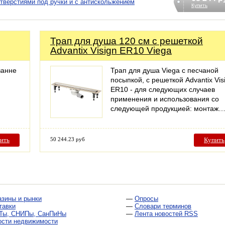
отверстиями под ручки и с антискольжением
Купить
Трап для душа 120 см с решеткой
Advantix Visign ER10 Viega
ванне
Трап для душа Viega с песчаной
посыпкой, с решеткой Advantix Vis
ER10 - для следующих случаев
применения и использования со
следующей продукцией: монтаж
ить
50 244.23 руб
Купить
азины и рынки
—
Опросы
тавки
—
Словари терминов
Ты, СНИПы, СанПиНы
—
Лента новостей RSS
ости недвижимости