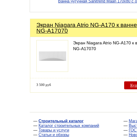
Ванна чугунная Sanitrend Maan 170х80 с 
Экран Niagara Atrio NG-A170 к ванне
NG-A17070
Экран Niagara Atrio NG-A170 к 
NG-A17070
3 500 руб
Куп
—
Строительный каталог
—
Маг
—
Каталог строительных компаний
—
Выс
—
Товары и услуги
—
ГОС
—
Статьи и обзоры
—
Нов