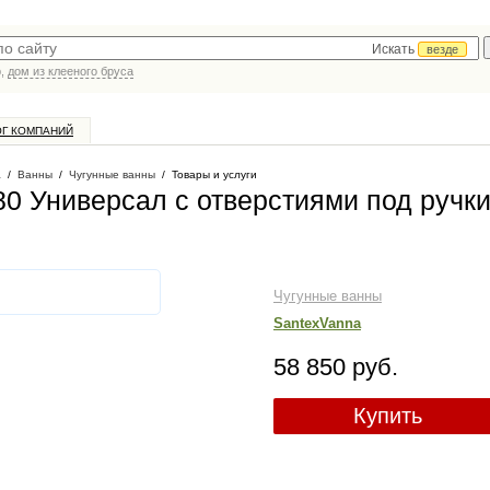
Искать
везде
р,
дом из клееного бруса
ОГ КОМПАНИЙ
а
/
Ванны
/
Чугунные ванны
/
Товары и услуги
0 Универсал с отверстиями под ручки
Чугунные ванны
SantexVanna
58 850 руб.
Купить