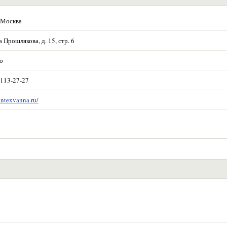
 Москва
Прошлякова, д. 15, стр. 6
о
 113-27-27
antexvanna.ru/