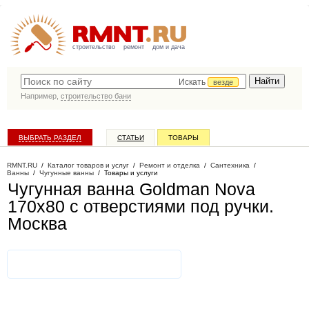
строительство
ремонт
дом и дача
Искать
везде
Например,
строительство бани
ВЫБРАТЬ РАЗДЕЛ
СТАТЬИ
ТОВАРЫ
КАТАЛОГ КОМПАНИЙ
RMNT.RU
/
Каталог товаров и услуг
/
Ремонт и отделка
/
Сантехника
/
Ванны
/
Чугунные ванны
/
Товары и услуги
Чугунная ванна Goldman Nova
170х80 с отверстиями под ручки
.
Москва