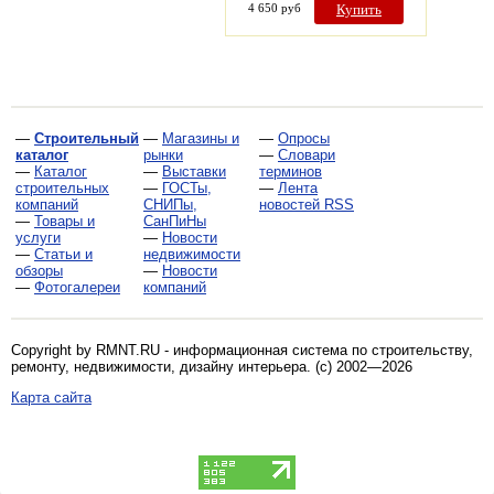
4 650 руб
Купить
—
Строительный
—
Магазины и
—
Опросы
каталог
рынки
—
Словари
—
Каталог
—
Выставки
терминов
строительных
—
ГОСТы,
—
Лента
компаний
СНИПы,
новостей RSS
—
Товары и
СанПиНы
услуги
—
Новости
—
Статьи и
недвижимости
обзоры
—
Новости
—
Фотогалереи
компаний
Copyright by RMNT.RU - информационная система по
строительству,
ремонту, недвижимости, дизайну интерьера
. (c) 2002—2026
Карта сайта