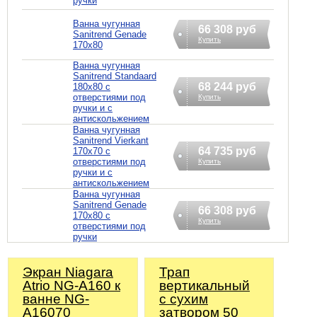
ручки
Ванна чугунная
66 308 руб
Sanitrend Genade
Купить
170х80
Ванна чугунная
Sanitrend Standaard
68 244 руб
180х80 с
отверстиями под
Купить
ручки и с
антискольжением
Ванна чугунная
Sanitrend Vierkant
64 735 руб
170х70 с
отверстиями под
Купить
ручки и с
антискольжением
Ванна чугунная
Sanitrend Genade
66 308 руб
170х80 с
Купить
отверстиями под
ручки
Экран Niagara
Трап
Atrio NG-A160 к
вертикальный
ванне NG-
с сухим
A16070
затвором 50