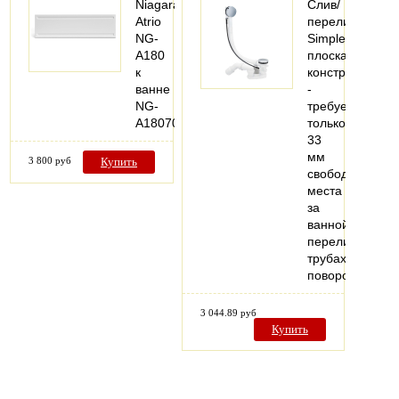
Niagara
Слив/
Atrio
перелив
NG-
Simplex
A180
плоская
к
конструкция
ванне
-
NG-
требуется
A18070
только
33
мм
3 800 руб
Купить
свободного
места
за
ваннойКомплек
переливная
трубахромиров
поворотная…
3 044.89 руб
Купить