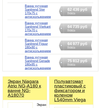
Ванна чугунная
62 436 руб
Sanitrend Ster
170х75 с
Купить
антискольжением
Ванна чугунная
64 735 руб
Sanitrend Vierkant
170х70 с
Купить
антискольжением
Ванна чугунная
64 977 руб
Sanitrend Figuur
180х80 с
Купить
антискольжением
Ванна чугунная
75 812 руб
Sanitrend Genade
180х85 с
Купить
антискольжением
Экран Niagara
Полуавтомат
Atrio NG-A180 к
пластиковый с
ванне NG-
фиксатором и
A18070
коленом
L540mm Viega
Экран