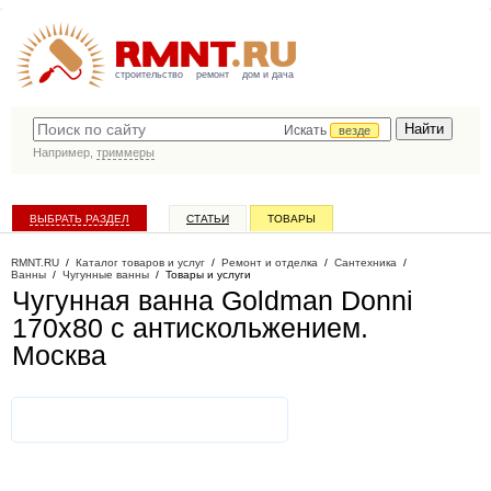
строительство
ремонт
дом и дача
Искать
везде
Например,
триммеры
ВЫБРАТЬ РАЗДЕЛ
СТАТЬИ
ТОВАРЫ
КАТАЛОГ КОМПАНИЙ
RMNT.RU
/
Каталог товаров и услуг
/
Ремонт и отделка
/
Сантехника
/
Ванны
/
Чугунные ванны
/
Товары и услуги
Чугунная ванна Goldman Donni
170х80 с антискольжением
.
Москва