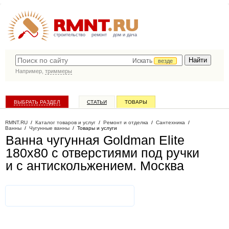
строительство
ремонт
дом и дача
Искать
везде
Например,
триммеры
ВЫБРАТЬ РАЗДЕЛ
СТАТЬИ
ТОВАРЫ
КАТАЛОГ КОМПАНИЙ
RMNT.RU
/
Каталог товаров и услуг
/
Ремонт и отделка
/
Сантехника
/
Ванны
/
Чугунные ванны
/
Товары и услуги
Ванна чугунная Goldman Elite
180х80 с отверстиями под ручки
и с антискольжением
. Москва