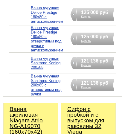
Ванна чугунная
125 000 руб
Delice Prestige
180x80 с
Купить
антискольжением
Ванна чугунная
Delice Prestige
125 000 руб
180x80 с
отверстиями под
Купить
ручки и
антискольжением
Ванна чугунная
121 136 руб
Sanitrend Koning
Купить
200х85
Ванна чугунная
Sanitrend Koning
121 136 руб
200х85 с
Купить
отверстиями под
ручки
Ванна
Сифoн с
акриловая
пробкой и с
Niagara Atrio
выпуском для
NG-A16070
раковины 32
(160х70х42)
Viega