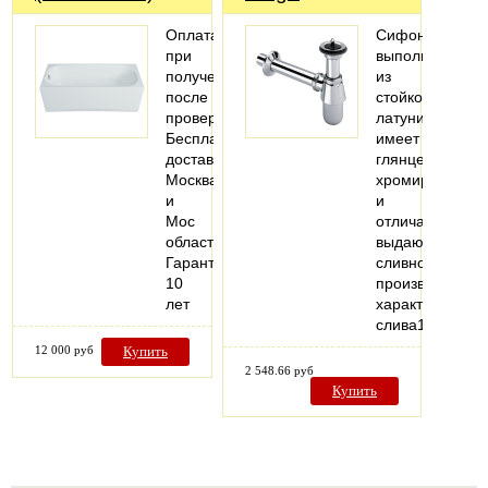
Оплата
Сифон
при
выполнен
получении
из
после
стойкой
проверки
латуни,
Бесплатная
имеет
доставка
глянцевое
Москва
хромирование
и
и
Мос
отличается
область
выдающейся
Гарантия
сливной
10
производитель
лет
характеристик
слива1…
12 000 руб
Купить
2 548.66 руб
Купить