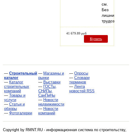
см.
Без
лишних
трудозатрат…
41 679.89 руб
Купить
—
Строительный
—
Магазины и
—
Опросы
каталог
рынки
—
Словари
—
Каталог
—
Выставки
терминов
строительных
—
ГОСТы,
—
Лента
компаний
СНИПы,
новостей RSS
—
Товары и
СанПиНы
услуги
—
Новости
—
Статьи и
недвижимости
обзоры
—
Новости
—
Фотогалереи
компаний
Copyright by RMNT.RU - информационная система по
строительству,