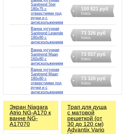
Sanitrend Ster
100 821 руб
180х75 с
отверстиями под
Купить
ручки и с
антискольжением
Ванна чугунная
73 326 руб
Sanitrend Legende
180х80 с
Купить
антискольжением
Ванна чугунная
73 557 руб
Sanitrend Maan
160х80 с
Купить
антискольжением
Ванна чугунная
Sanitrend Maan
73 326 руб
180х80 с
отверстиями под
Купить
ручки и с
антискольжением
Экран Niagara
Трап для душа
Atrio NG-A170 к
с матовой
ванне NG-
решеткой (от
A17070
30 до 120 см)
Advantix Vario