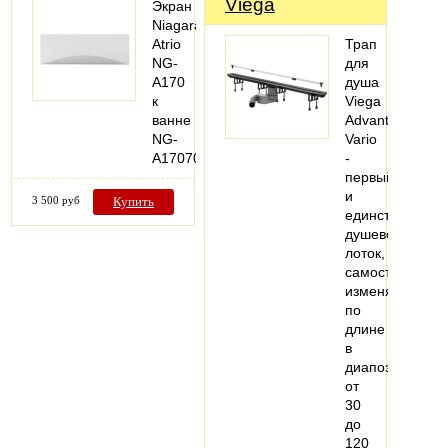
Viega
Экран
Niagara
Atrio
Трап
NG-
для
A170
душа
к
Viega
ванне
Advantix
NG-
Vario
A17070
-
первый
и
3 500 руб
Купить
единственный
душевой
лоток,
самостоятельн
изменяемый
по
длине
в
диапозоне
от
30
до
120