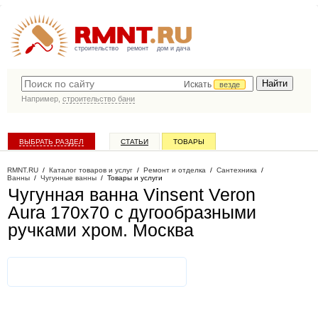
строительство
ремонт
дом и дача
Искать
везде
Например,
строительство бани
ВЫБРАТЬ РАЗДЕЛ
СТАТЬИ
ТОВАРЫ
КАТАЛОГ КОМПАНИЙ
RMNT.RU
/
Каталог товаров и услуг
/
Ремонт и отделка
/
Сантехника
/
Ванны
/
Чугунные ванны
/
Товары и услуги
Чугунная ванна Vinsent Veron
Aura 170x70 с дугообразными
ручками хром
. Москва