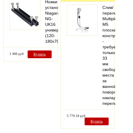
Ножки
установочные
Слив/
Niagara
перелив
NG-
MultiplexVisign
UK16
M5
универсал.
плоская
(120-
конструкция
180х70см.)
-
требуется
только
1 400 руб
Купить
33
мм
свободного
места
за
ваннойКомплек
поворотная
накладка
переливного…
5 779.18 руб
Купить