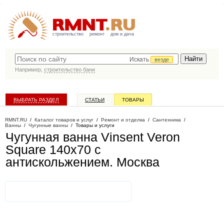
строительство
ремонт
дом и дача
Искать
везде
Например,
строительство бани
ВЫБРАТЬ РАЗДЕЛ
СТАТЬИ
ТОВАРЫ
КАТАЛОГ КОМПАНИЙ
RMNT.RU
/
Каталог товаров и услуг
/
Ремонт и отделка
/
Сантехника
/
Ванны
/
Чугунные ванны
/
Товары и услуги
Чугунная ванна Vinsent Veron
Square 140x70 с
антискольжением
. Москва