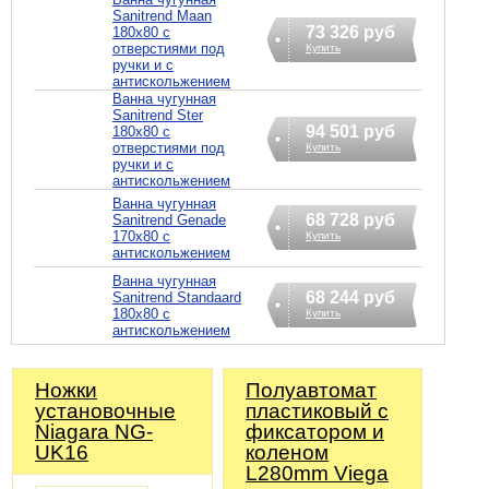
Sanitrend Maan
73 326 руб
180х80 с
отверстиями под
Купить
ручки и с
антискольжением
Ванна чугунная
Sanitrend Ster
94 501 руб
180х80 с
отверстиями под
Купить
ручки и с
антискольжением
Ванна чугунная
68 728 руб
Sanitrend Genade
170х80 с
Купить
антискольжением
Ванна чугунная
68 244 руб
Sanitrend Standaard
180х80 с
Купить
антискольжением
Ножки
Полуавтомат
установочные
пластиковый с
Niagara NG-
фиксатором и
UK16
коленом
L280mm Viega