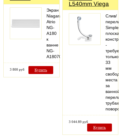
L540mm Viega
Экран
Niagara
Слив/
Atrio
перелив
NG-
Simplex
A180
плоская
к
конструкция
ванне
-
NG-
требуется
A18070
только
33
мм
3 800 руб
Купить
свободного
места
за
ваннойКомплек
переливная
трубахромиров
поворотная…
3 044.89 руб
Купить