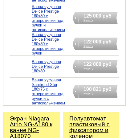
антискольжением
Ванна чугунная
Delice Prestige
125 000 руб
180x80 с
отверстиями под
Купить
ручки и
антискольжением
Ванна чугунная
Delice Prestige
122 000 руб
180x80 с
Купить
отверстиями под
ручки
Ванна чугунная
122 000 руб
Delice Prestige
Купить
180x80
Ванна чугунная
Sanitrend Ster
100 821 руб
180х75 с
отверстиями под
Купить
ручки и с
антискольжением
Экран Niagara
Полуавтомат
Atrio NG-A180 к
пластиковый с
ванне NG-
фиксатором и
A18070
коленом