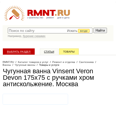
строительство
ремонт
дом и дача
Искать
везде
Например,
бурение скважин
ВЫБРАТЬ РАЗДЕЛ
СТАТЬИ
ТОВАРЫ
КАТАЛОГ КОМПАНИЙ
RMNT.RU
/
Каталог товаров и услуг
/
Ремонт и отделка
/
Сантехника
/
Ванны
/
Чугунные ванны
/
Товары и услуги
Чугунная ванна Vinsent Veron
Devon 175x75 с ручками хром
антискольжение
. Москва