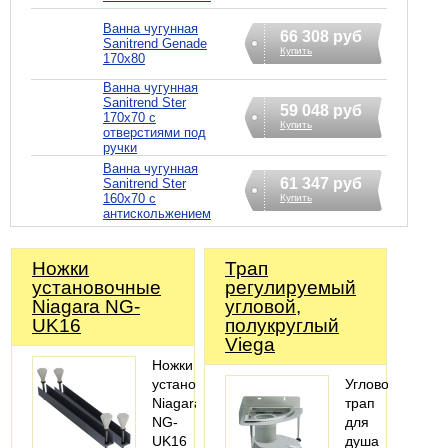
Ванна чугунная
66 308 руб
Sanitrend Genade
Купить
170х80
Ванна чугунная
Sanitrend Ster
59 048 руб
170х70 с
Купить
отверстиями под
ручки
Ванна чугунная
61 347 руб
Sanitrend Ster
160х70 с
Купить
антискольжением
Ножки
Трап
установочные
регулируемый
Niagara NG-
угловой,
UK16
полукруглый
Viega
Ножки
установочные
Угловой
Niagara
трап
NG-
для
UK16
душа