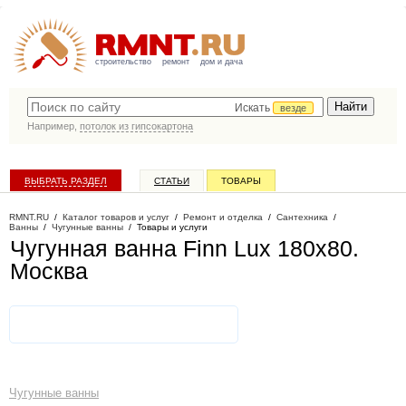
строительство
ремонт
дом и дача
Искать
везде
Например,
потолок из гипсокартона
ВЫБРАТЬ РАЗДЕЛ
СТАТЬИ
ТОВАРЫ
КАТАЛОГ КОМПАНИЙ
RMNT.RU
/
Каталог товаров и услуг
/
Ремонт и отделка
/
Сантехника
/
Ванны
/
Чугунные ванны
/
Товары и услуги
Чугунная ванна Finn Lux 180х80
.
Москва
Чугунные ванны